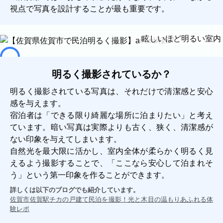
福岡市
粕屋町
新宮町
古賀市
福津市
視点で写真を設計することが最も重要です。
岡垣町
宗像市
宇美町
直方市
飯塚市
太宰府市
北九州市八幡西区
糸島市
眩しいほど明るい室内
北九州市戸畑区
北九州市八幡東区
北九州市小倉北区
北九州市小倉南区
朝倉市
久留米市
北九州市門司区
八女市
明るく撮影されているか？
ABOUT
明るく撮影されている写真は、それだけで清潔感と安心
感を与えます。
ABOUT
宿泊者は「できる限り綺麗な場所に泊まりたい」と考え
ています。暗い写真は実際よりも古く、狭く、清潔感が
撮影・制作に対する考え方をご紹介してい
ない印象を与えてしまいます。
ます。
自然光を最大限に活かし、室内全体が柔らかく明るく見
KUMICODEのことを、少し知っていただけ
えるよう撮影することで、「ここなら安心して泊まれそ
たらうれしいです。
う」という第一印象を作ることができます。
私たちにできること
詳しくは以下のブログでも紹介しています。
写真撮影・動画撮影・WEBサイト制作を行っています。
佐賀市佐賀駅チカの戸建て民泊を撮影！光と木目の温もりあふれる体
WEBサイト制作
験レポ
会社概要