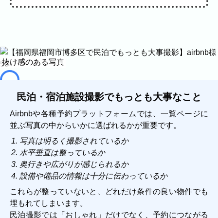
家族
七五三
入学式・卒業式
成人式
カップル
作例を見ながら解説
ビジネスの撮影実績
建築・不動産
民泊
店舗・会社
抜け感のある写真
プロフィール
料理
ECサイト商品
ネット予約
空き状況の確認からご予約まで、24時間いつでもご利用
民泊・宿泊施設撮影でもっとも大事なこと
いただけます。
Airbnbや各種予約プラットフォームでは、一覧ページに
出張エリア
並ぶ写真の中からいかに選ばれるかが重要です。
写真は明るく撮影されているか
出張エリア
水平垂直は整っているか
奥行きや広がりが感じられるか
下記より、よく伺う出張エリアをご覧いた
設備や備品の情報は十分に伝わっているか
だけます。
そのほかの対応エリアについては、出張エ
これらが整っていないと、どれだけ条件の良い物件でも
リア一覧よりご確認いただけます。
埋もれてしまいます。
民泊撮影では「おしゃれ」だけでなく、予約につながる