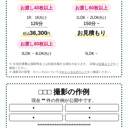
プロフィール
料理
ECサイト商品
お渡し40枚以上
お渡し60枚以上
イベント
1R、1K向け
1LDK ~ 2LDK向け
ネット予約
120分
150分 ~
空き状況の確認からご予約まで、24時間いつでもご利用
いただけます。
36,300
お見積もり
税込
円
撮影実績
お渡し80枚以上
撮影実績
3LDK ~ 4LDK向け
5LDK ~
※ 出張交通費は撮影料金とは別途頂戴する場合があります。 詳細は
出張エリア
をご
ご希望の撮影カテゴリをご確認いただけま
確認ください。
※ 撮影日の変更・キャンセルについては
キャンセルポリシー
をご確認ください。
す。
最新の撮影実績もあわせて掲載しています
ので、写真の雰囲気を見ながらお選びくだ
□□□ 撮影の作例
さい。
現在
**
件の作例が公開中です。
民泊
建築・不動産
店舗・会社
プロフィール
家族写真の撮影実績
*******************************