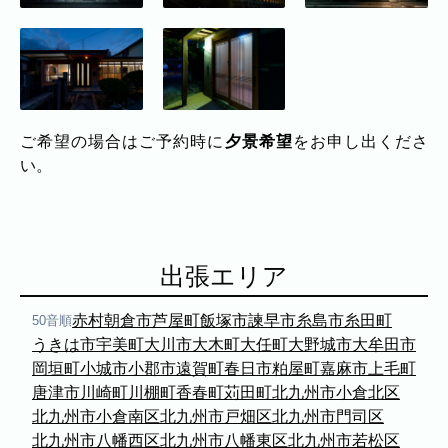
ご希望の場合はご予約時に
夕景希望
をお申し出くださ
い。
出張エリア
赤村
朝倉市
芦屋町
飯塚市
諫早市
糸島市
糸田町
50音順
うきは市
宇美町
大川市
大木町
大任町
大野城市
大牟田市
岡垣町
小城市
小郡市
遠賀町
春日市
粕屋町
嘉麻市
上毛町
唐津市
川崎町
川棚町
香春町
苅田町
北九州市小倉北区
北九州市小倉南区
北九州市戸畑区
北九州市門司区
北九州市八幡西区
北九州市八幡東区
北九州市若松区