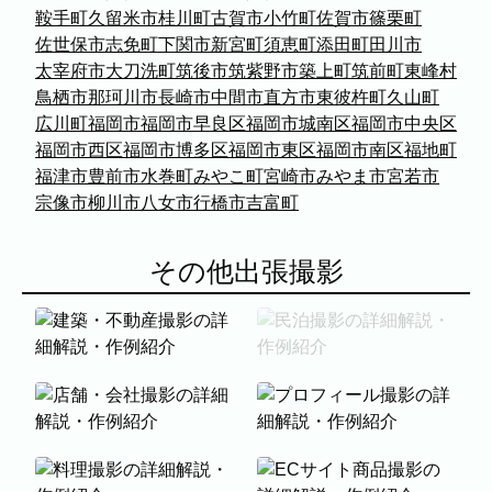
鞍手町
久留米市
桂川町
古賀市
小竹町
佐賀市
篠栗町
佐世保市
志免町
下関市
新宮町
須恵町
添田町
田川市
太宰府市
大刀洗町
筑後市
筑紫野市
築上町
筑前町
東峰村
鳥栖市
那珂川市
長崎市
中間市
直方市
東彼杵町
久山町
広川町
福岡市
福岡市早良区
福岡市城南区
福岡市中央区
福岡市西区
福岡市博多区
福岡市東区
福岡市南区
福地町
福津市
豊前市
水巻町
みやこ町
宮崎市
みやま市
宮若市
宗像市
柳川市
八女市
行橋市
吉富町
その他出張撮影
表示中...
建築・不動産撮影
民泊撮影
店舗・会社撮影
プロフィール撮影