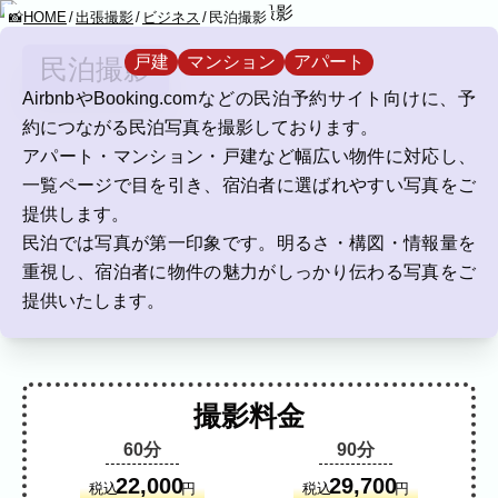
HOME
出張撮影
ビジネス
民泊撮影
KUMICODE
対応物件タイプ
戸建
マンション
アパート
民泊撮影
YOMENONAMAEWOYAGOUNISHIMASHITA
AirbnbやBooking.comなどの民泊予約サイト向けに、予
出張撮影
約につながる民泊写真を撮影しております。
出張撮影
アパート・マンション・戸建など幅広い物件に対応し、
一覧ページで目を引き、宿泊者に選ばれやすい写真をご
下記より、ご希望の撮影カテゴリをご覧い
提供します。
ただけます。
民泊では写真が第一印象です。明るさ・構図・情報量を
ネット予約では予約状況の確認からご予約
重視し、宿泊者に物件の魅力がしっかり伝わる写真をご
まで、スムーズにご利用いただけます。
提供いたします。
家族写真
家族
七五三
入学式・卒業式
成人式
カップル
ブライダル
マタニティ
撮影料金
ビジネス
60分
90分
建築・不動産
民泊
店舗・会社
22,000
29,700
税込
円
税込
円