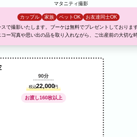
撮影特典・ご利用条件
カップル
家族
ペットOK
お友達同士OK
ースで撮影いたします。ブーケは無料でプレゼントしておりま
エコー写真や思い出の品を取り入れながら、ご出産前の大切な
す。
ムーズにご利用いただけます。
金
90分
22,000
税込
円
ル
ブライダル
マタニティ
お渡し160枚以上
料理
ECサイト商品
イベント
ます。