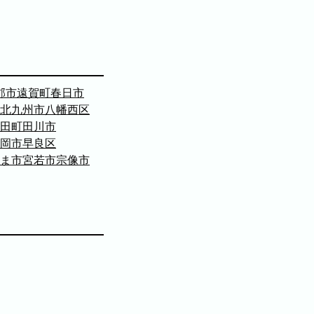
郡市
遠賀町
春日市
北九州市八幡西区
田町
田川市
岡市早良区
ま市
宮若市
宗像市