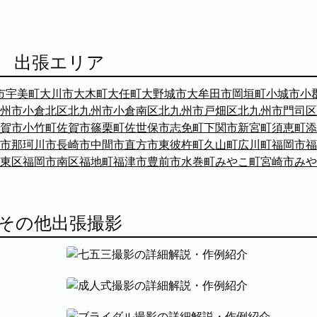
出張エリア
市
宇美町
大川市
大木町
大任町
大野城市
大牟田市
岡垣町
小城市
小
州市小倉北区
北九州市小倉南区
北九州市戸畑区
北九州市門司区
賀市
小竹町
佐賀市
篠栗町
佐世保市
志免町
下関市
新宮町
須恵町
添
市
那珂川市
長崎市
中間市
直方市
東彼杵町
久山町
広川町
福岡市
福
東区
福岡市南区
福地町
福津市
豊前市
水巻町
みやこ町
宮崎市
みや
その他出張撮影
七五三撮影
成人式撮影