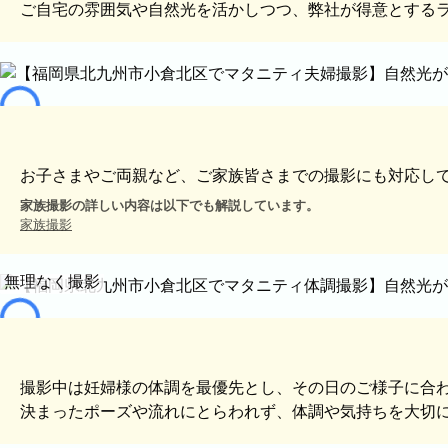
出張エリア
ご自宅の雰囲気や自然光を活かしつつ、弊社が得意とする
下記より、よく伺う出張エリアをご覧いただけます
そのほかの対応エリアについては、出張エリア一覧
福岡市
粕屋町
新宮町
古賀市
福津市
岡垣町
北九州市戸畑区
北九州市八幡東区
北九州市小倉北
お子さまやご両親など、ご家族皆さまでの撮影にも対応し
ABOUT
家族撮影の詳しい内容は以下でも解説しています。
家族撮影
ABOUT
無理なく撮影
撮影・制作に対する考え方をご紹介しています。
KUMICODEのことを、少し知っていただけたらう
私たちにできること
写真撮影・動画撮影・WEBサイト制作を行っています。
WEBサイト制作
撮影中は妊婦様の体調を最優先とし、その日のご様子に合
会社概要
決まったポーズや流れにとらわれず、体調や気持ちを大切
代表者、所在地、事業内容等の記載。