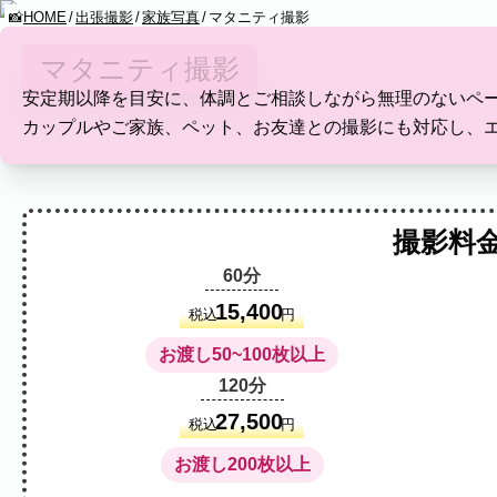
HOME
出張撮影
家族写真
マタニティ撮影
KUMICODE
マタニティ撮影
YOMENONAMAEWOYAGOUNISHIMASHITA
安定期以降を目安に、体調とご相談しながら無理のないペ
出張撮影
カップルやご家族、ペット、お友達との撮影にも対応し、
出張撮影
下記より、ご希望の撮影カテゴリをご覧いただけま
ネット予約では予約状況の確認からご予約まで、ス
撮影料
60分
家族写真
15,400
税込
円
家族
七五三
入学式・卒業式
成人式
カップ
お渡し50~100枚以上
ビジネス
120分
建築・不動産
民泊
店舗・会社
プロフィール
27,500
税込
円
ネット予約
空き状況の確認からご予約まで、24時間いつでもご利用いただけ
お渡し200枚以上