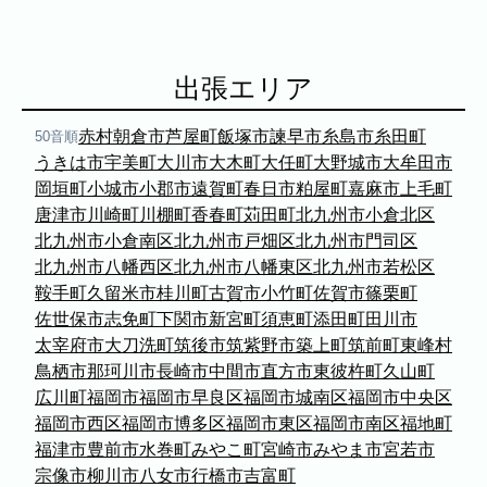
福岡市
粕屋町
新宮町
古賀市
福津市
岡垣町
宗像市
宇美町
直方市
飯塚市
太宰府市
北九州市八幡西区
糸島市
出張エリア
北九州市戸畑区
北九州市八幡東区
北九州市小倉北区
北九州市小倉南区
赤村
朝倉市
芦屋町
飯塚市
諫早市
糸島市
糸田町
50音順
朝倉市
久留米市
北九州市門司区
八女市
うきは市
宇美町
大川市
大木町
大任町
大野城市
大牟田市
岡垣町
小城市
小郡市
遠賀町
春日市
粕屋町
嘉麻市
上毛町
ABOUT
唐津市
川崎町
川棚町
香春町
苅田町
北九州市小倉北区
ABOUT
北九州市小倉南区
北九州市戸畑区
北九州市門司区
北九州市八幡西区
北九州市八幡東区
北九州市若松区
鞍手町
久留米市
桂川町
古賀市
小竹町
佐賀市
篠栗町
撮影・制作に対する考え方をご紹介してい
ます。
佐世保市
志免町
下関市
新宮町
須恵町
添田町
田川市
KUMICODEのことを、少し知っていただけ
太宰府市
大刀洗町
筑後市
筑紫野市
築上町
筑前町
東峰村
たらうれしいです。
鳥栖市
那珂川市
長崎市
中間市
直方市
東彼杵町
久山町
広川町
福岡市
福岡市早良区
福岡市城南区
福岡市中央区
私たちにできること
福岡市西区
福岡市博多区
福岡市東区
福岡市南区
福地町
写真撮影・動画撮影・WEBサイト制作を行っています。
WEBサイト制作
福津市
豊前市
水巻町
みやこ町
宮崎市
みやま市
宮若市
宗像市
柳川市
八女市
行橋市
吉富町
会社概要