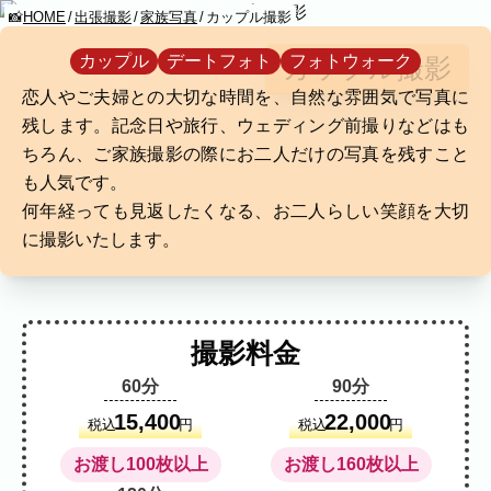
HOME
出張撮影
家族写真
カップル撮影
KUMICODE
カップル
デートフォト
フォトウォーク
カップル撮影
YOMENONAMAEWOYAGOUNISHIMASHITA
恋人やご夫婦との大切な時間を、自然な雰囲気で写真に
出張撮影
残します。記念日や旅行、ウェディング前撮りなどはも
出張撮影
ちろん、ご家族撮影の際にお二人だけの写真を残すこと
も人気です。
下記より、ご希望の撮影カテゴリをご覧い
何年経っても見返したくなる、お二人らしい笑顔を大切
ただけます。
に撮影いたします。
ネット予約では予約状況の確認からご予約
まで、スムーズにご利用いただけます。
家族写真
撮影料金
家族
七五三
入学式・卒業式
成人式
60分
90分
カップル
ブライダル
マタニティ
15,400
22,000
税込
円
税込
円
ビジネス
お渡し100枚以上
お渡し160枚以上
建築・不動産
民泊
店舗・会社