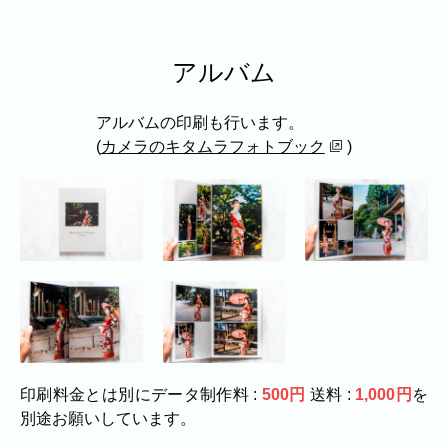
家族
七五三
入学式・卒業式
成人式
カップル
アルバム
ビジネスの撮影実績
建築・不動産
民泊
店舗・会社
アルバムの印刷も行います。
プロフィール
料理
ECサイト商品
(
カメラのキタムラフォトブック
)
ネット予約
空き状況の確認からご予約まで、24時間いつでもご利用
いただけます。
出張エリア
出張エリア
下記より、よく伺う出張エリアをご覧いた
だけます。
そのほかの対応エリアについては、出張エ
印刷料金とは別にデータ制作料 :
500円
送料 :
1,000円
を
リア一覧よりご確認いただけます。
別途お願いしています。