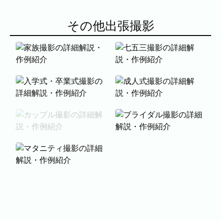
代表者、所在地、事業内容等の記載。
よくある質問
その他出張撮影
今まで寄せられた質問をまとめました。
家族撮影
七五三撮影
入学式・卒業式撮影
成人式撮影
表示中...
カップル撮影
ブライダル撮影
マタニティ撮影
BLOG
CONTACT