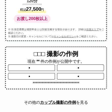
プロフィール
料理
ECサイト商品
120分
イベント
27,500
税込
円
ネット予約
お渡し200枚以上
空き状況の確認からご予約まで、24時間いつでもご利用
いただけます。
※ 出張交通費は撮影料金とは別途頂戴する場合があります。 詳細は
出張エリア
をご
確認ください。
※ 撮影日の変更・キャンセルについては
キャンセルポリシー
をご確認ください。
撮影実績
撮影実績
□□□ 撮影の作例
ご希望の撮影カテゴリをご確認いただけま
現在
**
件の作例が公開中です。
す。
最新の撮影実績もあわせて掲載しています
ので、写真の雰囲気を見ながらお選びくだ
さい。
*******************************
民泊
建築・不動産
店舗・会社
プロフィール
その他の
カップル撮影の作例
を見る
家族写真の撮影実績