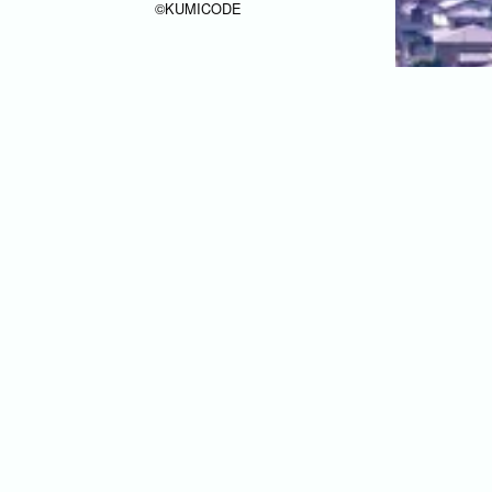
©︎KUMICODE