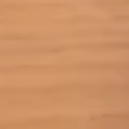
福岡市
粕屋町
新宮町
古賀市
福津市
岡垣町
宗像市
宇美町
直方市
飯塚市
太宰府市
北九州市八幡西区
糸島市
北九州市戸畑区
北九州市八幡東区
北九州市小倉北区
北九州市小倉南区
朝倉市
久留米市
北九州市門司区
八女市
ABOUT
ABOUT
撮影・制作に対する考え方をご紹介していま
す。
KUMICODEのことを、少し知っていただけた
らうれしいです。
私たちにできること
写真撮影・動画撮影・WEBサイト制作を行っています。
WEBサイト制作
会社概要