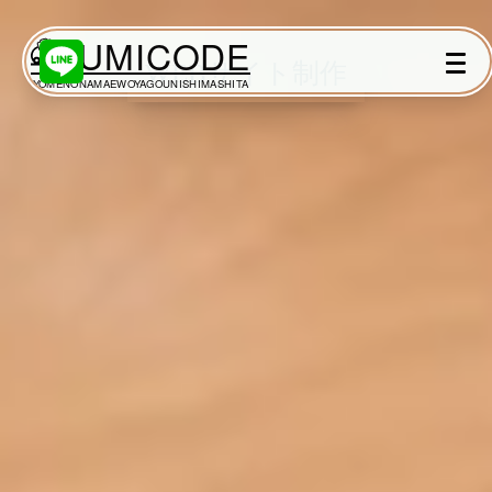
KUMICODE
WEBサイト制作
YOMENONAMAEWOYAGOUNISHIMASHITA
出張撮影
出張撮影
下記より、ご希望の撮影カテゴリをご覧いた
だけます。
ネット予約では予約状況の確認からご予約ま
で、スムーズにご利用いただけます。
家族写真
家族
七五三
入学式・卒業式
成人式
カップル
ブライダル
マタニティ
ビジネス
建築・不動産
民泊
店舗・会社