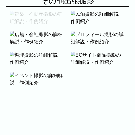
その他出張撮影
代表者、所在地、事業内容等の記載。
よくある質問
今まで寄せられた質問をまとめました。
表示中...
建築・不動産撮影
民泊撮影
店舗・会社撮影
プロフィール撮影
料理撮影
ECサイト商品撮影
イベント撮影
BLOG
CONTACT