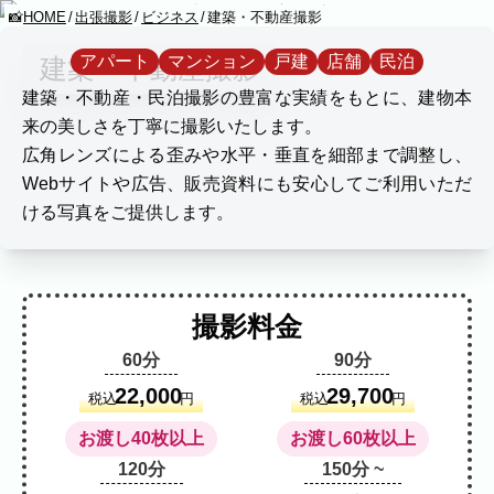
HOME
出張撮影
ビジネス
建築・不動産撮影
KUMICODE
アパート
マンション
戸建
店舗
民泊
建築・不動産撮影
YOMENONAMAEWOYAGOUNISHIMASHITA
建築・不動産・民泊撮影の豊富な実績をもとに、建物本
出張撮影
来の美しさを丁寧に撮影いたします。
出張撮影
広角レンズによる歪みや水平・垂直を細部まで調整し、
Webサイトや広告、販売資料にも安心してご利用いただ
下記より、ご希望の撮影カテゴリをご覧い
ける写真をご提供します。
ただけます。
ネット予約では予約状況の確認からご予約
まで、スムーズにご利用いただけます。
撮影料金
家族写真
60分
90分
家族
七五三
入学式・卒業式
成人式
カップル
ブライダル
マタニティ
22,000
29,700
税込
円
税込
円
ビジネス
お渡し40枚以上
お渡し60枚以上
建築・不動産
民泊
店舗・会社
120分
150分 ~