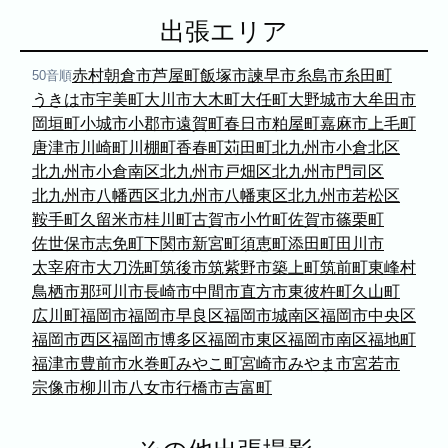
福岡市
粕屋町
新宮町
古賀市
福津市
出張エリア
岡垣町
宗像市
宇美町
直方市
飯塚市
太宰府市
北九州市八幡西区
糸島市
赤村
朝倉市
芦屋町
飯塚市
諫早市
糸島市
糸田町
50音順
北九州市戸畑区
北九州市八幡東区
うきは市
宇美町
大川市
大木町
大任町
大野城市
大牟田市
北九州市小倉北区
北九州市小倉南区
岡垣町
小城市
小郡市
遠賀町
春日市
粕屋町
嘉麻市
上毛町
朝倉市
久留米市
北九州市門司区
八女市
唐津市
川崎町
川棚町
香春町
苅田町
北九州市小倉北区
北九州市小倉南区
北九州市戸畑区
北九州市門司区
ABOUT
北九州市八幡西区
北九州市八幡東区
北九州市若松区
鞍手町
久留米市
桂川町
古賀市
小竹町
佐賀市
篠栗町
ABOUT
佐世保市
志免町
下関市
新宮町
須恵町
添田町
田川市
太宰府市
大刀洗町
筑後市
筑紫野市
築上町
筑前町
東峰村
撮影・制作に対する考え方をご紹介してい
鳥栖市
那珂川市
長崎市
中間市
直方市
東彼杵町
久山町
ます。
KUMICODEのことを、少し知っていただけ
広川町
福岡市
福岡市早良区
福岡市城南区
福岡市中央区
たらうれしいです。
福岡市西区
福岡市博多区
福岡市東区
福岡市南区
福地町
福津市
豊前市
水巻町
みやこ町
宮崎市
みやま市
宮若市
私たちにできること
宗像市
柳川市
八女市
行橋市
吉富町
写真撮影・動画撮影・WEBサイト制作を行っています。
WEBサイト制作
会社概要