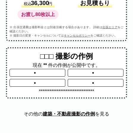
プロフィール
料理
ECサイト商品
36,300
お見積もり
税込
円
イベント
お渡し80枚以上
ネット予約
空き状況の確認からご予約まで、24時間いつでもご利用
※ 出張交通費は撮影料金とは別途頂戴する場合があります。 詳細は
出張エリア
をご
いただけます。
確認ください。
※ 撮影日の変更・キャンセルについては
キャンセルポリシー
をご確認ください。
撮影実績
□□□ 撮影の作例
撮影実績
現在
**
件の作例が公開中です。
ご希望の撮影カテゴリをご確認いただけま
す。
最新の撮影実績もあわせて掲載しています
ので、写真の雰囲気を見ながらお選びくだ
*******************************
さい。
その他の
建築・不動産撮影の作例
を見る
民泊
建築・不動産
店舗・会社
プロフィール
家族写真の撮影実績