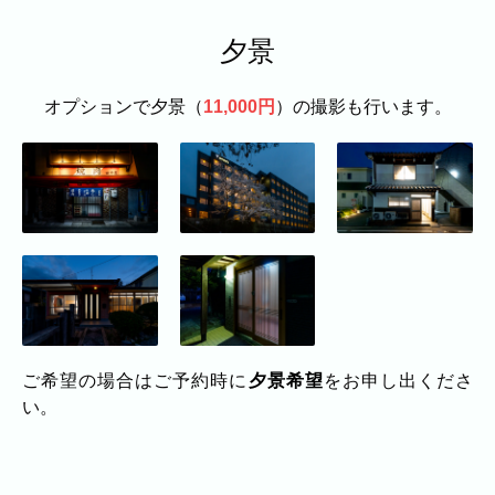
家族
七五三
入学式・卒業式
成人式
カップル
夕景
ビジネスの撮影実績
オプションで夕景（
11,000円
）の撮影も行います。
建築・不動産
民泊
店舗・会社
プロフィール
料理
ECサイト商品
ネット予約
空き状況の確認からご予約まで、24時間いつでもご利用
いただけます。
出張エリア
出張エリア
ご希望の場合はご予約時に
夕景希望
をお申し出くださ
下記より、よく伺う出張エリアをご覧いた
だけます。
い。
そのほかの対応エリアについては、出張エ
リア一覧よりご確認いただけます。