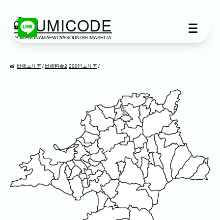
KUMICODE
YOMENONAMAEWOYAGOUNISHIMASHITA
出張撮影
出張撮影
出張エリア
出張料金2,200円エリア
下記より、ご希望の撮影カテゴリをご覧い
ただけます。
ネット予約では予約状況の確認からご予約
まで、スムーズにご利用いただけます。
家族写真
家族
七五三
入学式・卒業式
成人式
カップル
ブライダル
マタニティ
ビジネス
建築・不動産
民泊
店舗・会社