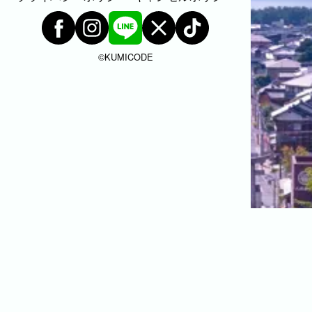
©︎KUMICODE