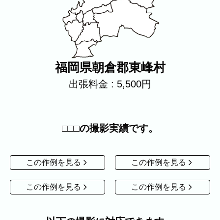
プロフィール
料理
ECサイト商品
イベント
ネット予約
空き状況の確認からご予約まで、24時間いつでもご利用
いただけます。
福岡県朝倉郡東峰村
撮影実績
出張料金 : 5,500円
撮影実績
ご希望の撮影カテゴリをご確認いただけま
□□□の撮影実績です。
す。
最新の撮影実績もあわせて掲載しています
ので、写真の雰囲気を見ながらお選びくだ
さい。
この作例を見る
この作例を見る
この作例を見る
この作例を見る
民泊
建築・不動産
店舗・会社
プロフィール
家族写真の撮影実績