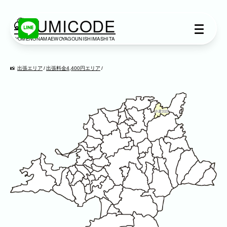
KUMICODE
YOMENONAMAEWOYAGOUNISHIMASHITA
出張撮影
出張撮影
出張エリア
出張料金4,400円エリア
下記より、ご希望の撮影カテゴリをご覧い
ただけます。
ネット予約では予約状況の確認からご予約
まで、スムーズにご利用いただけます。
家族写真
家族
七五三
入学式・卒業式
成人式
カップル
ブライダル
マタニティ
ビジネス
建築・不動産
民泊
店舗・会社