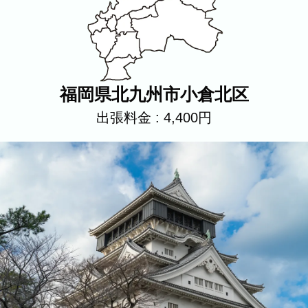
プロフィール
料理
ECサイト商品
イベント
ネット予約
空き状況の確認からご予約まで、24時間いつでもご利用
いただけます。
福岡県北九州市小倉北区
撮影実績
出張料金 : 4,400円
撮影実績
ご希望の撮影カテゴリをご確認いただけま
す。
最新の撮影実績もあわせて掲載しています
ので、写真の雰囲気を見ながらお選びくだ
さい。
民泊
建築・不動産
店舗・会社
プロフィール
家族写真の撮影実績