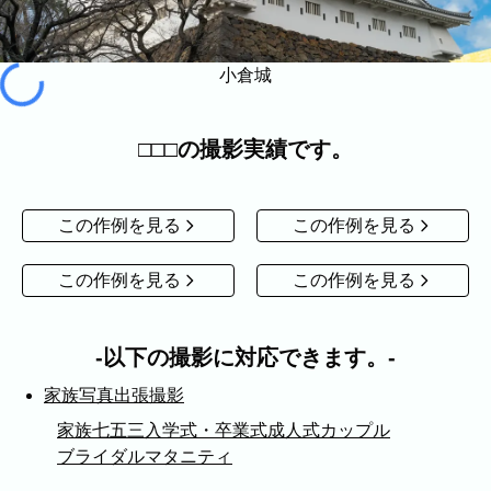
家族
七五三
入学式・卒業式
成人式
カップル
小倉城
ビジネスの撮影実績
建築・不動産
民泊
店舗・会社
□□□の撮影実績です。
プロフィール
料理
ECサイト商品
ネット予約
空き状況の確認からご予約まで、24時間いつでもご利用
この作例を見る
この作例を見る
いただけます。
この作例を見る
この作例を見る
出張エリア
出張エリア
以下の撮影に対応できます。
下記より、よく伺う出張エリアをご覧いた
家族写真出張撮影
だけます。
そのほかの対応エリアについては、出張エ
家族
七五三
入学式・卒業式
成人式
カップル
リア一覧よりご確認いただけます。
ブライダル
マタニティ