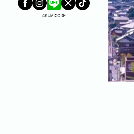
©︎KUMICODE