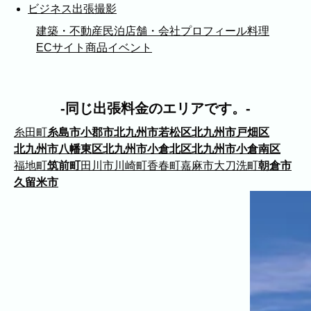
福岡市
粕屋町
新宮町
古賀市
福津市
ビジネス出張撮影
岡垣町
宗像市
宇美町
直方市
飯塚市
建築・不動産
民泊
店舗・会社
プロフィール
料理
太宰府市
北九州市八幡西区
糸島市
ECサイト商品
イベント
北九州市戸畑区
北九州市八幡東区
北九州市小倉北区
北九州市小倉南区
朝倉市
久留米市
北九州市門司区
八女市
同じ出張料金のエリアです。
ABOUT
糸田町
糸島市
小郡市
北九州市若松区
北九州市戸畑区
北九州市八幡東区
北九州市小倉北区
北九州市小倉南区
ABOUT
福地町
筑前町
田川市
川崎町
香春町
嘉麻市
大刀洗町
朝倉市
久留米市
撮影・制作に対する考え方をご紹介してい
ます。
KUMICODEのことを、少し知っていただけ
たらうれしいです。
私たちにできること
写真撮影・動画撮影・WEBサイト制作を行っています。
WEBサイト制作
会社概要