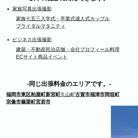
福岡市
粕屋町
新宮町
古賀市
福津市
家族写真出張撮影
岡垣町
宗像市
宇美町
直方市
飯塚市
太宰府市
北九州市八幡西区
糸島市
家族
七五三
入学式・卒業式
成人式
カップル
ブライダル
マタニティ
北九州市戸畑区
北九州市八幡東区
北九州市小倉北区
北九州市小倉南区
ビジネス出張撮影
朝倉市
久留米市
北九州市門司区
八女市
建築・不動産
民泊
店舗・会社
プロフィール
料理
ABOUT
ECサイト商品
イベント
ABOUT
同じ出張料金のエリアです。
撮影・制作に対する考え方をご紹介してい
ます。
福岡市東区
粕屋町
新宮町
久山町
古賀市
福津市
岡垣町
KUMICODEのことを、少し知っていただけ
宗像市
篠栗町
宮若市
たらうれしいです。
私たちにできること
写真撮影・動画撮影・WEBサイト制作を行っています。
WEBサイト制作
会社概要