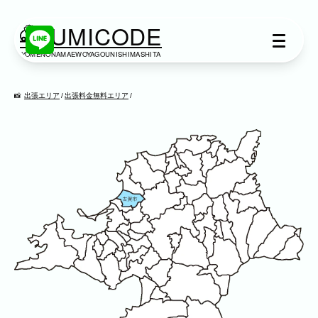
KUMICODE
YOMENONAMAEWOYAGOUNISHIMASHITA
出張撮影
出張撮影
出張エリア
出張料金無料エリア
下記より、ご希望の撮影カテゴリをご覧い
ただけます。
ネット予約では予約状況の確認からご予約
まで、スムーズにご利用いただけます。
家族写真
家族
七五三
入学式・卒業式
成人式
カップル
ブライダル
マタニティ
ビジネス
建築・不動産
民泊
店舗・会社