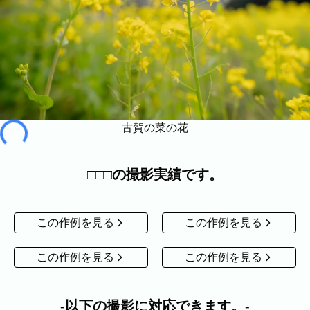
家族
七五三
入学式・卒業式
成人式
カップル
ビジネスの撮影実績
建築・不動産
民泊
店舗・会社
プロフィール
料理
ECサイト商品
ネット予約
古賀の菜の花
空き状況の確認からご予約まで、24時間いつでもご利用
いただけます。
□□□の撮影実績です。
出張エリア
出張エリア
この作例を見る
この作例を見る
下記より、よく伺う出張エリアをご覧いた
だけます。
この作例を見る
この作例を見る
そのほかの対応エリアについては、出張エ
リア一覧よりご確認いただけます。
以下の撮影に対応できます。