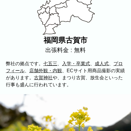
プロフィール
料理
ECサイト商品
イベント
ネット予約
空き状況の確認からご予約まで、24時間いつでもご利用
いただけます。
福岡県古賀市
撮影実績
出張料金 : 無料
撮影実績
弊社の拠点です。
七五三
、
入学・卒業式
、
成人式
、
プロ
ご希望の撮影カテゴリをご確認いただけま
フィール
、
店舗外観・内観
、ECサイト用商品撮影の実績
す。
があります。
古賀神社
や、まつり古賀、放生会といった
最新の撮影実績もあわせて掲載しています
行事も盛んに行われています。
ので、写真の雰囲気を見ながらお選びくだ
さい。
民泊
建築・不動産
店舗・会社
プロフィール
家族写真の撮影実績