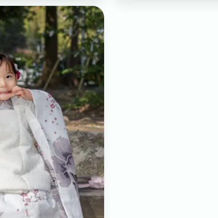
。
よりご確認いただけます。
宗像市
宇美町
直方市
飯塚市
太宰府市
北九州市八幡
区
北九州市小倉南区
朝倉市
久留米市
北九州市門司区
れしいです。