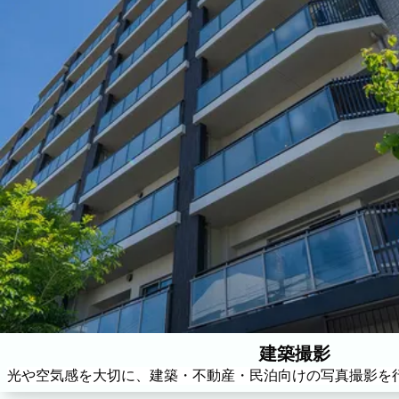
撮影実績
撮影実績
ご希望の撮影カテゴリをご確認いただけます。
最新の撮影実績もあわせて掲載していますので、写
建築・不動産
民泊
家族写真の撮影実績
家族
七五三
入学式・卒業式
成人式
カップ
ビジネスの撮影実績
建築・不動産
民泊
店舗・会社
プロフィール
ネット予約
空き状況の確認からご予約まで、24時間いつでもご利用いただけ
建築撮影
出張エリア
光や空気感を大切に、建築・不動産・民泊向けの写真撮影を