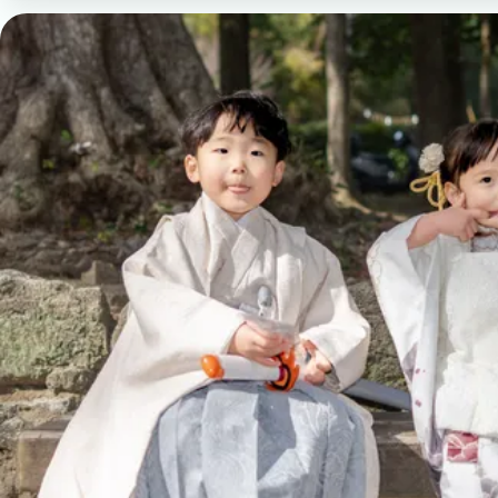
出張エリア
下記より、よく伺う出張エリアをご覧いただけます
そのほかの対応エリアについては、出張エリア一覧
福岡市
粕屋町
新宮町
古賀市
福津市
岡垣町
北九州市戸畑区
北九州市八幡東区
北九州市小倉北
ABOUT
ABOUT
撮影・制作に対する考え方をご紹介しています。
KUMICODEのことを、少し知っていただけたらう
私たちにできること
写真撮影・動画撮影・WEBサイト制作を行っています。
WEBサイト制作
会社概要
代表者、所在地、事業内容等の記載。