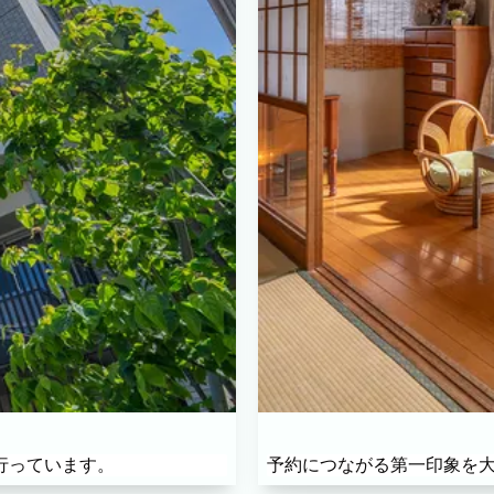
真の雰囲気を見ながらお選びください。
店舗・会社
プロフ
ル
料理
ECサイト商品
ます。
行っています。
予約につながる第一印象を