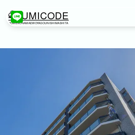
KUMICODE
YOMENONAMAEWOYAGOUNISHIMASHITA
出張撮影
出張撮影
下記より、ご希望の撮影カテゴリをご覧いただけま
ネット予約では予約状況の確認からご予約まで、ス
家族写真
家族
七五三
入学式・卒業式
成人式
カップ
ビジネス
建築・不動産
民泊
店舗・会社
プロフィール
ネット予約
空き状況の確認からご予約まで、24時間いつでもご利用いただけ