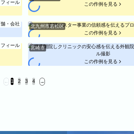
ロフィール
この作例を見る
店舗・会社
北九州市若松区
この作例を見る
真の雰囲気を見ながらお選びください。
ロフィール
宮崎市
店舗・会社
プロフ
この作例を見る
ル
1
2
3
4
←
→
料理
ECサイト商品
ます。