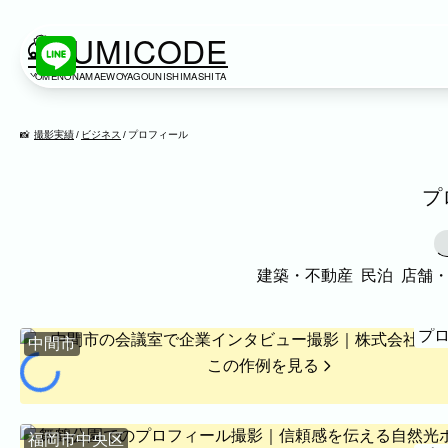
KUMICODE
YOMENONAMAEWOYAGOUNISHIMASHITA
出張撮影
出張撮影
撮影実績
ビジネス
プロフィール
下記より、ご希望の撮影カテゴリをご覧いただけま
プ
ネット予約では予約状況の確認からご予約まで、ス
家族写真
建築・不動産
民泊
店舗
家族
七五三
入学式・卒業式
成人式
カップ
ビジネス
プ
中間市
建築・不動産
民泊
店舗・会社
プロフィール
この作例を見る
ネット予約
空き状況の確認からご予約まで、24時間いつでもご利用いただけ
福岡市中央区