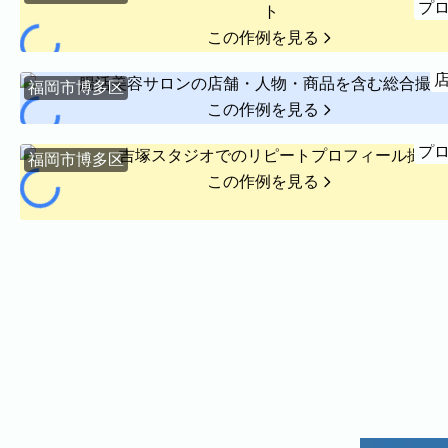
プ
撮影実績
この作例を見る
撮影実績
福岡市博多区
ご希望の撮影カテゴリをご確認いただけます。
この作例を見る
最新の撮影実績もあわせて掲載していますので、写
プ
福岡市博多区
建築・不動産
民泊
この作例を見る
家族写真の撮影実績
家族
七五三
入学式・卒業式
成人式
カップ
ビジネスの撮影実績
建築・不動産
民泊
店舗・会社
プロフィール
ネット予約
空き状況の確認からご予約まで、24時間いつでもご利用いただけ
出張エリア