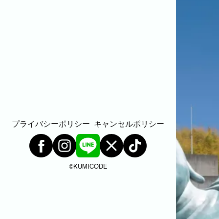
出張エリア
下記より、よく伺う出張エリアをご覧いただけます
そのほかの対応エリアについては、出張エリア一覧
福岡市
粕屋町
新宮町
古賀市
福津市
岡垣町
北九州市戸畑区
北九州市八幡東区
北九州市小倉北
ABOUT
ABOUT
プライバシーポリシー
キャンセルポリシー
撮影・制作に対する考え方をご紹介しています。
KUMICODEのことを、少し知っていただけたらう
©︎KUMICODE
私たちにできること
写真撮影・動画撮影・WEBサイト制作を行っています。
WEBサイト制作
会社概要
代表者、所在地、事業内容等の記載。