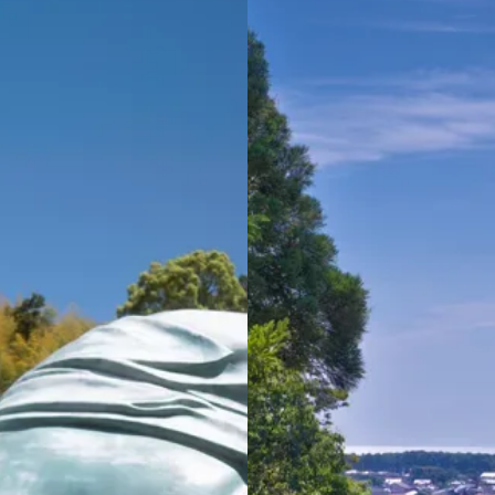
。
よりご確認いただけます。
宗像市
宇美町
直方市
飯塚市
太宰府市
北九州市八幡
区
北九州市小倉南区
朝倉市
久留米市
北九州市門司区
れしいです。