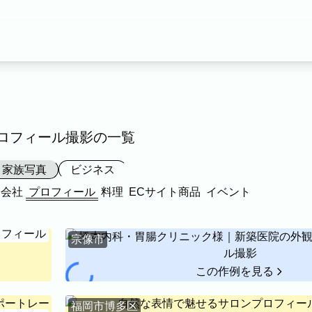
す。
ロフィール撮影の一覧
ムーズにご利用いただけます。
家族写真
ビジネス
・会社
プロフィール
料理
ECサイト商品
イベント
ル
ブライダル
マタニティ
ロフィール
宗像市
料理
ECサイト商品
イベント
この作例を見る
ます。
福岡市博多区