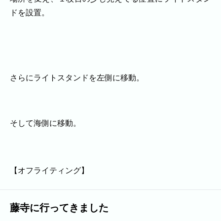
福岡市
粕屋町
新宮町
古賀市
福津市
ドを設置。
岡垣町
宗像市
宇美町
直方市
飯塚市
太宰府市
北九州市八幡西区
糸島市
北九州市戸畑区
北九州市八幡東区
北九州市小倉北区
北九州市小倉南区
朝倉市
久留米市
北九州市門司区
八女市
さらにライトスタンドを左側に移動。
ABOUT
ABOUT
そして海側に移動。
撮影・制作に対する考え方をご紹介してい
ます。
KUMICODEのことを、少し知っていただけ
たらうれしいです。
【オフライティング】
私たちにできること
写真撮影・動画撮影・WEBサイト制作を行っています。
WEBサイト制作
藤寺に行ってきました
会社概要