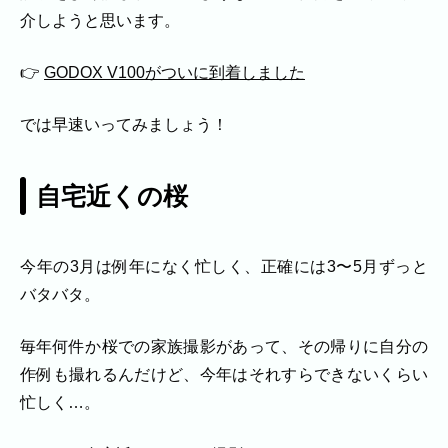
プロフィール
料理
ECサイト商品
介しようと思います。
イベント
ネット予約
👉
GODOX V100がついに到着しました
空き状況の確認からご予約まで、24時間いつでもご利用
いただけます。
では早速いってみましょう！
撮影実績
撮影実績
自宅近くの桜
ご希望の撮影カテゴリをご確認いただけま
す。
今年の3月は例年になく忙しく、正確には3〜5月ずっと
最新の撮影実績もあわせて掲載しています
バタバタ。
ので、写真の雰囲気を見ながらお選びくだ
さい。
毎年何件か桜での家族撮影があって、その帰りに自分の
作例も撮れるんだけど、今年はそれすらできないくらい
民泊
建築・不動産
店舗・会社
プロフィール
忙しく…。
家族写真の撮影実績