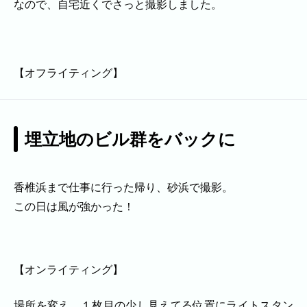
なので、自宅近くでさっと撮影しました。
家族
七五三
入学式・卒業式
成人式
カップル
ビジネスの撮影実績
【オフライティング】
建築・不動産
民泊
店舗・会社
プロフィール
料理
ECサイト商品
ネット予約
空き状況の確認からご予約まで、24時間いつでもご利用
埋立地のビル群をバックに
いただけます。
出張エリア
香椎浜まで仕事に行った帰り、砂浜で撮影。
出張エリア
この日は風が強かった！
下記より、よく伺う出張エリアをご覧いた
だけます。
そのほかの対応エリアについては、出張エ
【オンライティング】
リア一覧よりご確認いただけます。
場所を変え、１枚目の少し見えてる位置にライトスタン