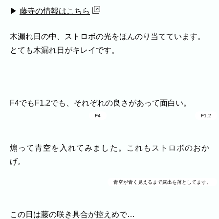
代表者、所在地、事業内容等の記載。
▶︎
藤寺の情報はこちら
よくある質問
今まで寄せられた質問をまとめました。
木漏れ日の中、ストロボの光をほんのり当てています。
とても木漏れ日がキレイです。
F4でもF1.2でも、それぞれの良さがあって面白い。
F4
F1.2
煽って青空を入れてみました。これもストロボのおか
げ。
青空が青く見えるまで露出を落としてます。
BLOG
CONTACT
この日は藤の咲き具合が控えめで…