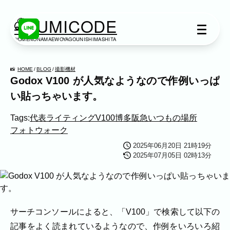
KUMICODE
YOMENONAMAEWOYAGOUNISHIMASHITA
出張撮影
出張撮影
HOME
BLOG
撮影機材
Godox V100 が人気なようなので作例いっぱ
下記より、ご希望の撮影カテゴリをご覧い
い貼っちゃいます。
ただけます。
ネット予約では予約状況の確認からご予約
Tags:
代表
ライティング
V100
博多阪急いつもの場所
まで、スムーズにご利用いただけます。
フォトウォーク
2025年06月20日 21時19分
家族写真
2025年07月05日 02時13分
家族
七五三
入学式・卒業式
成人式
カップル
ブライダル
マタニティ
ビジネス
サーチコンソールによると、「V100」で検索して以下の
建築・不動産
民泊
店舗・会社
記事をよく読まれているようなので、作例をいろいろ紹