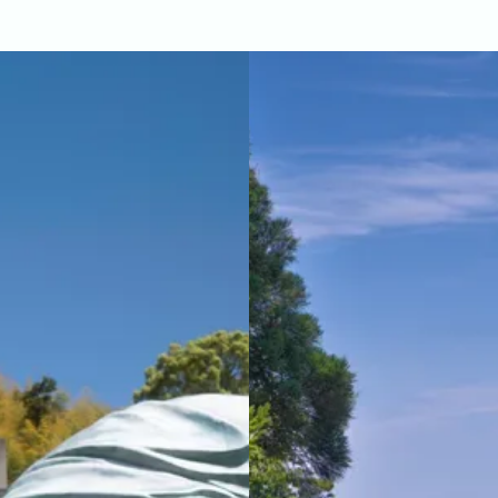
。
よりご確認いただけます。
宗像市
宇美町
直方市
飯塚市
太宰府市
北九州市八幡
区
北九州市小倉南区
朝倉市
久留米市
北九州市門司区
れしいです。