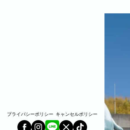
出張エリア
下記より、よく伺う出張エリアをご覧いただけます
そのほかの対応エリアについては、出張エリア一覧
福岡市
粕屋町
新宮町
古賀市
福津市
岡垣町
北九州市戸畑区
北九州市八幡東区
北九州市小倉北
ABOUT
ABOUT
撮影・制作に対する考え方をご紹介しています。
KUMICODEのことを、少し知っていただけたらう
私たちにできること
写真撮影・動画撮影・WEBサイト制作を行っています。
WEBサイト制作
プライバシーポリシー
キャンセルポリシー
会社概要
代表者、所在地、事業内容等の記載。