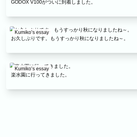
GODOX V100がついに到着しました。
撮影実績
撮影実績
ご希望の撮影カテゴリをご確認いただけます。
Kumiko’s essay
最新の撮影実績もあわせて掲載していますので、写
お久しぶりです。もうすっかり秋になりましたね～。
建築・不動産
民泊
家族写真の撮影実績
Kumiko’s essay
家族
七五三
入学式・卒業式
成人式
カップ
楽水園に行ってきました。
ビジネスの撮影実績
建築・不動産
民泊
店舗・会社
プロフィール
ネット予約
空き状況の確認からご予約まで、24時間いつでもご利用いただけ
出張エリア