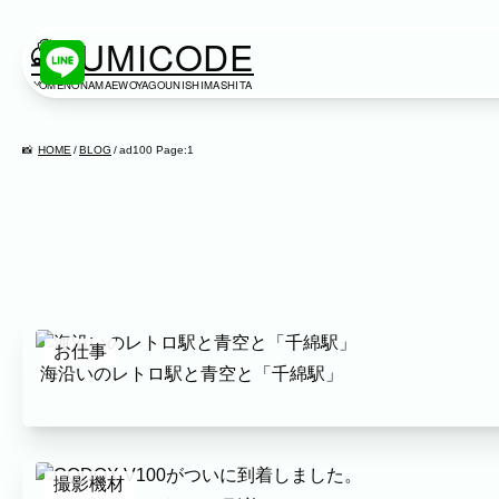
KUMICODE
YOMENONAMAEWOYAGOUNISHIMASHITA
出張撮影
出張撮影
HOME
BLOG
ad100 Page:1
下記より、ご希望の撮影カテゴリをご覧いただけま
ネット予約では予約状況の確認からご予約まで、ス
家族写真
家族
七五三
入学式・卒業式
成人式
カップ
お仕事
ビジネス
海沿いのレトロ駅と青空と「千綿駅」
建築・不動産
民泊
店舗・会社
プロフィール
ネット予約
空き状況の確認からご予約まで、24時間いつでもご利用いただけ
撮影機材