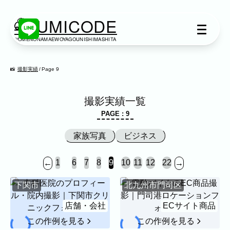
KUMICODE
YOMENONAMAEWOYAGOUNISHIMASHITA
出張撮影
出張撮影
撮影実績
Page 9
下記より、ご希望の撮影カテゴリをご覧い
撮影実績一覧
ただけます。
PAGE : 9
ネット予約では予約状況の確認からご予約
まで、スムーズにご利用いただけます。
家族写真
ビジネス
家族写真
...
...
1
6
7
8
9
10
11
12
22
←
→
家族
七五三
入学式・卒業式
成人式
カップル
ブライダル
マタニティ
下関市
北九州市門司区
ビジネス
店舗・会社
ECサイト商品
建築・不動産
民泊
店舗・会社
この作例を見る
この作例を見る