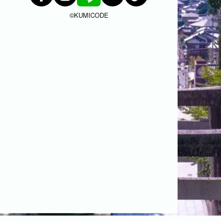
福岡市
粕屋町
新宮町
古賀市
福津市
©︎KUMICODE
岡垣町
宗像市
宇美町
直方市
飯塚市
太宰府市
北九州市八幡西区
糸島市
北九州市戸畑区
北九州市八幡東区
北九州市小倉北区
北九州市小倉南区
朝倉市
久留米市
北九州市門司区
八女市
ABOUT
ABOUT
撮影・制作に対する考え方をご紹介してい
ます。
KUMICODEのことを、少し知っていただけ
たらうれしいです。
私たちにできること
写真撮影・動画撮影・WEBサイト制作を行っています。
WEBサイト制作
会社概要