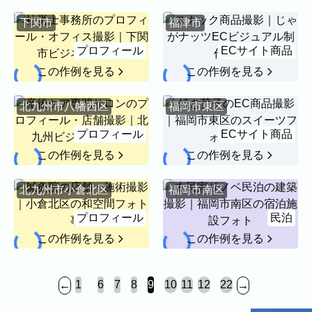
プロフィール
料理
ECサイト商品
イベント
下関市
福津市
ネット予約
プロフィール
ECサイト商品
空き状況の確認からご予約まで、24時間いつでもご利用
この作例を見る
この作例を見る
いただけます。
撮影実績
北九州市八幡西区
福岡市東区
撮影実績
プロフィール
ECサイト商品
この作例を見る
この作例を見る
ご希望の撮影カテゴリをご確認いただけま
す。
北九州市小倉北区
福岡市南区
最新の撮影実績もあわせて掲載しています
ので、写真の雰囲気を見ながらお選びくだ
プロフィール
民泊
さい。
この作例を見る
この作例を見る
民泊
建築・不動産
店舗・会社
プロフィール
...
...
1
6
7
8
9
10
11
12
22
←
→
家族写真の撮影実績