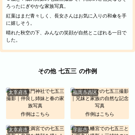
福岡市
粕屋町
新宮町
古賀市
福津市
ろったにぎやかな家族写真。
岡垣町
宗像市
宇美町
直方市
飯塚市
紅葉はまだ青々しく、長女さんはお気に入りの和傘を手
太宰府市
北九州市八幡西区
糸島市
に嬉しそう。
北九州市戸畑区
北九州市八幡東区
晴れた秋空の下、みんなの笑顔が自然とこぼれる一日で
北九州市小倉北区
北九州市小倉南区
した。
朝倉市
久留米市
北九州市門司区
八女市
ABOUT
ABOUT
その他
七五三
の作例
撮影・制作に対する考え方をご紹介してい
ます。
太宰府市
福岡市西区
KUMICODEのことを、少し知っていただけ
たらうれしいです。
私たちにできること
作例はこちら
作例はこちら
写真撮影・動画撮影・WEBサイト制作を行っています。
WEBサイト制作
太宰府市
宇部市
会社概要