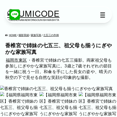
KUMICODE
YOMENONAMAEWOYAGOUNISHIMASHITA
出張撮影
出張撮影
HOME
撮影実績
家族写真
七五三の作例
香椎宮で姉妹の七五三、祖父母も揃うにぎや
下記より、ご希望の撮影カテゴリをご覧い
かな家族写真
ただけます。
ネット予約では予約状況の確認からご予約
福岡市東区
・香椎宮で姉妹の七五三撮影。両家祖父母も
まで、スムーズにご利用いただけます。
参加しにぎやかな家族写真に。3歳と7歳それぞれの節目
を一緒に祝う一日。和傘を手にした長女の姿や、晴天の
秋空の下で見せる自然な笑顔が印象的な撮影。
家族写真
家族
七五三
入学式・卒業式
成人式
カップル
ブライダル
マタニティ
作例情報
ビジネス
建築・不動産
民泊
店舗・会社