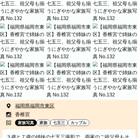
家族
七五三
入学式・卒業式
成人式
カップル
ビジネスの撮影実績
建築・不動産
民泊
店舗・会社
プロフィール
料理
ECサイト商品
ネット予約
空き状況の確認からご予約まで、24時間いつでもご利用
いただけます。
出張エリア
出張エリア
香椎宮で姉妹の七五三、祖父母も揃うにぎやかな家族写真
福岡県福岡市東区
下記より、よく伺う出張エリアをご覧いた
出張エリア
だけます。
香椎宮
撮影エリア
そのほかの対応エリアについては、出張エ
家族写真
家族
七五三
カップル
カテゴリ
リア一覧よりご確認いただけます。
３歳と７歳の姉妹の七五三撮影で、両家のご祖父母もそ