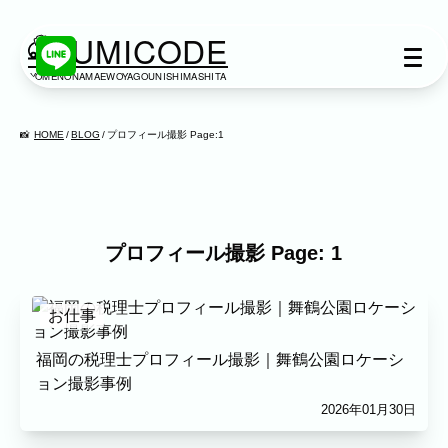
KUMICODE
YOMENONAMAEWOYAGOUNISHIMASHITA
出張撮影
出張撮影
HOME
BLOG
プロフィール撮影 Page:1
下記より、ご希望の撮影カテゴリをご覧いた
だけます。
ネット予約では予約状況の確認からご予約ま
で、スムーズにご利用いただけます。
プロフィール撮影 Page: 1
家族写真
お仕事
家族
七五三
入学式・卒業式
成人式
カップル
ブライダル
マタニティ
福岡の税理士プロフィール撮影｜舞鶴公園ロケーシ
ョン撮影事例
ビジネス
2026年01月30日
建築・不動産
民泊
店舗・会社