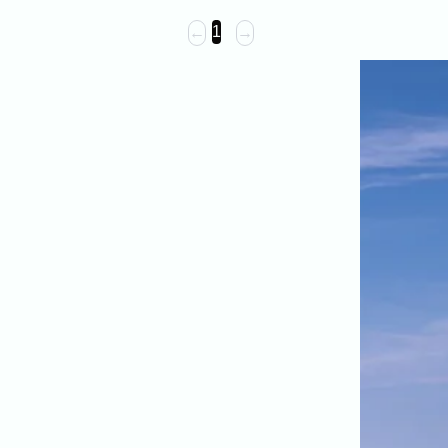
家族
七五三
入学式・卒業式
成人式
1
←
→
カップル
ビジネスの撮影実績
建築・不動産
民泊
店舗・会社
プロフィール
料理
ECサイト商品
ネット予約
空き状況の確認からご予約まで、24時間いつでもご利用いた
だけます。
出張エリア
出張エリア
下記より、よく伺う出張エリアをご覧いただ
けます。
そのほかの対応エリアについては、出張エリ
ア一覧よりご確認いただけます。