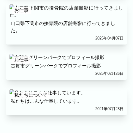
プロフィール
料理
ECサイト商品
イベント
お仕事
ネット予約
山口県下関市の接骨院の店舗撮影に行ってきまし
空き状況の確認からご予約まで、24時間いつでもご利用いた
た。
だけます。
2025年04月07日
撮影実績
撮影実績
お仕事
古賀市グリーンパークでプロフィール撮影
ご希望の撮影カテゴリをご確認いただけま
2025年02月26日
す。
最新の撮影実績もあわせて掲載していますの
で、写真の雰囲気を見ながらお選びくださ
私たちについて
い。
私たちはこんな仕事しています。
2021年07月23日
民泊
建築・不動産
店舗・会社
プロフィール
家族写真の撮影実績