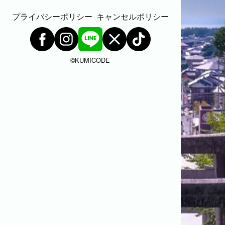
福岡市
粕屋町
新宮町
古賀市
福津市
岡垣町
宗像市
宇美町
直方市
飯塚市
プライバシーポリシー
キャンセルポリシー
太宰府市
北九州市八幡西区
糸島市
北九州市戸畑区
北九州市八幡東区
北九州市小倉北区
北九州市小倉南区
朝倉市
©︎KUMICODE
久留米市
北九州市門司区
八女市
ABOUT
ABOUT
撮影・制作に対する考え方をご紹介していま
す。
KUMICODEのことを、少し知っていただけた
らうれしいです。
私たちにできること
写真撮影・動画撮影・WEBサイト制作を行っています。
WEBサイト制作
会社概要