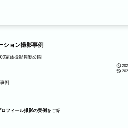
ーション撮影事例
す。
00
家族撮影
舞鶴公園
ムーズにご利用いただけます。
20
20
ル
ブライダル
マタニティ
料理
ECサイト商品
イベント
プロフィール撮影の実例
をご紹
ます。