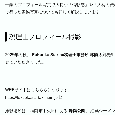
撮影実績
士業のプロフィール写真で大切な「信頼感」や「人柄の伝
で行った家族写真についても詳しく解説しています。
撮影実績
ご希望の撮影カテゴリをご確認いただけます。
最新の撮影実績もあわせて掲載していますので、写
税理士プロフィール撮影
建築・不動産
民泊
家族写真の撮影実績
2025年の秋、
Fukuoka Startax税理士事務所 林慎太郎先生
せていただきました。
家族
七五三
入学式・卒業式
成人式
カップ
ビジネスの撮影実績
建築・不動産
民泊
店舗・会社
プロフィール
WEBサイトはこちららになります。
ネット予約
空き状況の確認からご予約まで、24時間いつでもご利用いただけ
https://fukuokastartax.main.jp
出張エリア
撮影場所は、福岡市中央区にある
舞鶴公園
。 紅葉シーズ