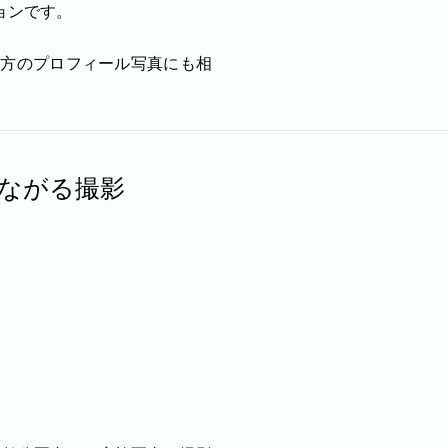
ョンです。
。
の方のプロフィール写真にも相
よりご確認いただけます。
宗像市
宇美町
直方市
飯塚市
太宰府市
北九州市八幡
区
北九州市小倉南区
朝倉市
久留米市
北九州市門司区
ながる撮影
れしいです。