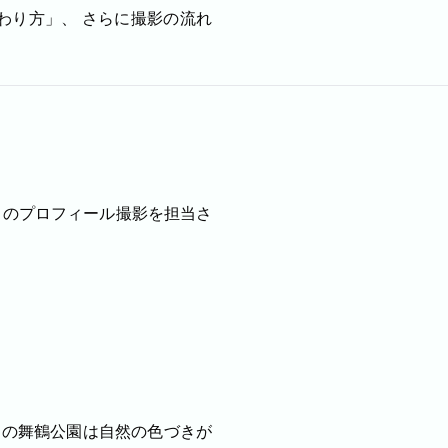
わり方」、 さらに撮影の流れ
真の雰囲気を見ながらお選びください。
店舗・会社
プロフ
のプロフィール撮影を担当さ
ル
料理
ECサイト商品
ます。
ンの舞鶴公園は自然の色づきが