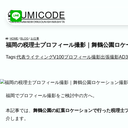
KUMICODE
YOMENONAMAEWOYAGOUNISHIMASHITA
出張撮影
出張撮影
HOME
BLOG
お仕事
福岡の税理士プロフィール撮影｜舞鶴公園ロケ
下記より、ご希望の撮影カテゴリをご覧いただけま
Tags:
代表
ライティング
V100
プロフィール撮影
出張撮影
AD3
ネット予約では予約状況の確認からご予約まで、ス
家族写真
家族
七五三
入学式・卒業式
成人式
カップ
ビジネス
福岡でプロフィール撮影をご検討中の方へ。
建築・不動産
民泊
店舗・会社
プロフィール
本記事では、
舞鶴公園の紅葉ロケーションで行った税理士
ネット予約
空き状況の確認からご予約まで、24時間いつでもご利用いただけ
介します。