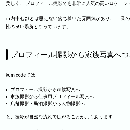
出張エリア
美しく、 プロフィール撮影でも非常に人気の高いロケーシ
下記より、よく伺う出張エリアをご覧いただけます
市内中心部とは思えない落ち着いた雰囲気があり、 士業
そのほかの対応エリアについては、出張エリア一覧
性の良い場所となっています。
福岡市
粕屋町
新宮町
古賀市
福津市
岡垣町
北九州市戸畑区
北九州市八幡東区
北九州市小倉北
プロフィール撮影から家族写真へつ
ABOUT
ABOUT
kumicodeでは、
撮影・制作に対する考え方をご紹介しています。
KUMICODEのことを、少し知っていただけたらう
プロフィール撮影から家族写真へ
家族撮影から仕事用プロフィール写真へ
私たちにできること
店舗撮影・民泊撮影から人物撮影へ
写真撮影・動画撮影・WEBサイト制作を行っています。
WEBサイト制作
と、撮影が自然な流れで広がることがよくあります。
会社概要
代表者、所在地、事業内容等の記載。