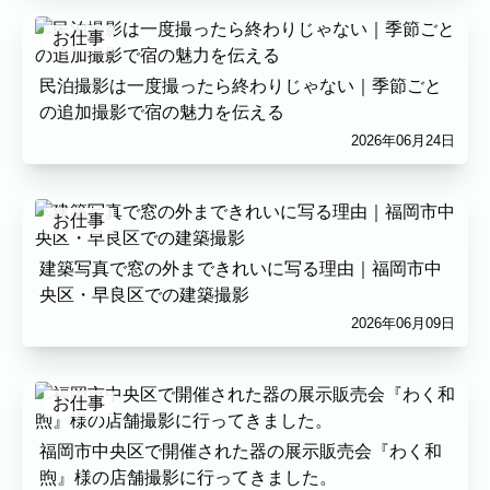
プロフィール
料理
ECサイト商品
イベント
お仕事
ネット予約
民泊撮影は一度撮ったら終わりじゃない｜季節ごと
空き状況の確認からご予約まで、24時間いつでもご利用いた
の追加撮影で宿の魅力を伝える
だけます。
2026年06月24日
撮影実績
撮影実績
お仕事
ご希望の撮影カテゴリをご確認いただけま
建築写真で窓の外まできれいに写る理由｜福岡市中
す。
央区・早良区での建築撮影
最新の撮影実績もあわせて掲載していますの
2026年06月09日
で、写真の雰囲気を見ながらお選びくださ
い。
お仕事
民泊
建築・不動産
店舗・会社
プロフィール
福岡市中央区で開催された器の展示販売会『わく和
家族写真の撮影実績
煦』様の店舗撮影に行ってきました。