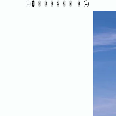
福岡市
粕屋町
新宮町
古賀市
福津市
...
1
2
3
4
5
6
7
8
←
→
岡垣町
宗像市
宇美町
直方市
飯塚市
太宰府市
北九州市八幡西区
糸島市
北九州市戸畑区
北九州市八幡東区
北九州市小倉北区
北九州市小倉南区
朝倉市
久留米市
北九州市門司区
八女市
ABOUT
ABOUT
撮影・制作に対する考え方をご紹介していま
す。
KUMICODEのことを、少し知っていただけた
らうれしいです。
私たちにできること
写真撮影・動画撮影・WEBサイト制作を行っています。
WEBサイト制作
会社概要