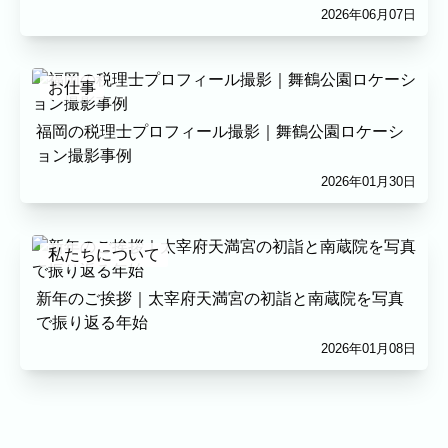
家族
七五三
入学式・卒業式
成人式
2026年06月07日
カップル
ビジネスの撮影実績
お仕事
建築・不動産
民泊
店舗・会社
福岡の税理士プロフィール撮影｜舞鶴公園ロケーシ
プロフィール
料理
ECサイト商品
ョン撮影事例
ネット予約
2026年01月30日
空き状況の確認からご予約まで、24時間いつでもご利用いた
だけます。
私たちについて
出張エリア
出張エリア
新年のご挨拶｜太宰府天満宮の初詣と南蔵院を写真
で振り返る年始
下記より、よく伺う出張エリアをご覧いただ
2026年01月08日
けます。
そのほかの対応エリアについては、出張エリ
ア一覧よりご確認いただけます。