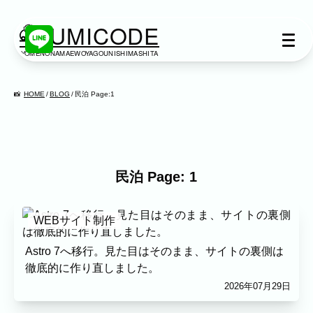
KUMICODE
YOMENONAMAEWOYAGOUNISHIMASHITA
出張撮影
出張撮影
HOME
BLOG
民泊 Page:1
下記より、ご希望の撮影カテゴリをご覧いた
だけます。
ネット予約では予約状況の確認からご予約ま
で、スムーズにご利用いただけます。
民泊 Page: 1
家族写真
WEBサイト制作
家族
七五三
入学式・卒業式
成人式
カップル
ブライダル
マタニティ
Astro 7へ移行。見た目はそのまま、サイトの裏側は
徹底的に作り直しました。
ビジネス
2026年07月29日
建築・不動産
民泊
店舗・会社