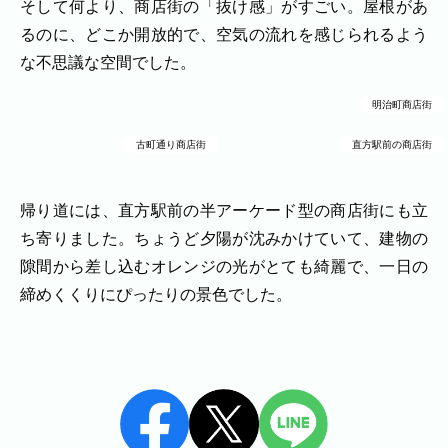
そして何より、商店街の「抜け感」がすごい。屋根があ
家族
七五三
入学式・卒業式
成人式
るのに、どこか開放的で、空気の流れを感じられるよう
カップル
な不思議な空間でした。
ビジネスの撮影実績
明治町商店街
建築・不動産
民泊
店舗・会社
プロフィール
料理
ECサイト商品
古町通り商店街
直方駅前の商店街
ネット予約
空き状況の確認からご予約まで、24時間いつでもご利用
いただけます。
帰り道には、直方駅前の半アーケード型の商店街にも立
ち寄りました。ちょうど夕陽が沈みかけていて、建物の
出張エリア
隙間から差し込むオレンジの光がとても綺麗で、一日の
出張エリア
締めくくりにぴったりの景色でした。
下記より、よく伺う出張エリアをご覧いた
だけます。
そのほかの対応エリアについては、出張エ
リア一覧よりご確認いただけます。