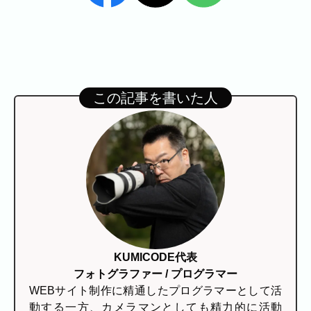
福岡市
粕屋町
新宮町
古賀市
福津市
岡垣町
宗像市
宇美町
直方市
飯塚市
太宰府市
北九州市八幡西区
糸島市
北九州市戸畑区
北九州市八幡東区
北九州市小倉北区
北九州市小倉南区
朝倉市
久留米市
北九州市門司区
八女市
この記事を書いた人
ABOUT
ABOUT
撮影・制作に対する考え方をご紹介してい
ます。
KUMICODEのことを、少し知っていただけ
たらうれしいです。
KUMICODE代表
私たちにできること
フォトグラファー / プログラマー
写真撮影・動画撮影・WEBサイト制作を行っています。
WEBサイト制作
WEBサイト制作に精通したプログラマーとして活
会社概要
動する一方、カメラマンとしても精力的に活動