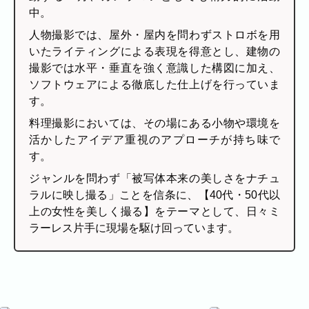
代表者、所在地、事業内容等の記載。
中。
よくある質問
人物撮影では、屋外・屋内を問わずストロボを用
今まで寄せられた質問をまとめました。
いたライティングによる表現を得意とし、建物の
撮影では水平・垂直を強く意識した構図に加え、
ソフトウェアによる徹底した仕上げを行っていま
す。
料理撮影においては、その場にある小物や環境を
活かしたアイデア重視のアプローチが持ち味で
す。
ジャンルを問わず「被写体本来の美しさをナチュ
ラルに映し撮る」ことを信条に、【40代・50代以
上の女性を美しく撮る】をテーマとして、日々ミ
ラーレス片手に現場を駆け回っています。
BLOG
CONTACT