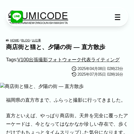
KUMICODE
YOMENONAMAEWOYAGOUNISHIMASHITA
出張撮影
出張撮影
HOME
BLOG
お仕事
商店街と猫と、夕陽の街 ― 直方散歩
下記より、ご希望の撮影カテゴリをご覧い
Tags:
V100
出張撮影
フォトウォーク
代表
ライティング
ただけます。
ネット予約では予約状況の確認からご予約
2025年04月08日 02時23分
まで、スムーズにご利用いただけます。
2025年07月05日 02時16分
家族写真
家族
七五三
入学式・卒業式
成人式
福岡県の直方市まで、ふらっと撮影に行ってきました。
カップル
ブライダル
マタニティ
直方といえば、やっぱり商店街。天井を完全に覆ったア
ビジネス
ーケードは、今となってはなかなか珍しい存在で、歩く
建築・不動産
民泊
店舗・会社
だけでもちょっとタイムスリップした気分になります。