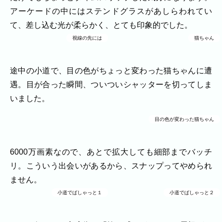
プロフィール
料理
ECサイト商品
アーケードの中にはステンドグラスがあしらわれてい
イベント
て、差し込む光が柔らかく、とても印象的でした。
ネット予約
視線の先には
猫ちゃん
空き状況の確認からご予約まで、24時間いつでもご利用
いただけます。
途中の小道で、目の色がちょっと変わった猫ちゃんに遭
撮影実績
遇。目が合った瞬間、ついついシャッターを切ってしま
撮影実績
いました。
ご希望の撮影カテゴリをご確認いただけま
目の色が変わった猫ちゃん
す。
最新の撮影実績もあわせて掲載しています
ので、写真の雰囲気を見ながらお選びくだ
6000万画素なので、あとで拡大しても細部までバッチ
さい。
リ。こういう出会いがあるから、スナップってやめられ
ません。
民泊
小道でぱしゃっと１
小道でぱしゃっと２
建築・不動産
店舗・会社
プロフィール
家族写真の撮影実績