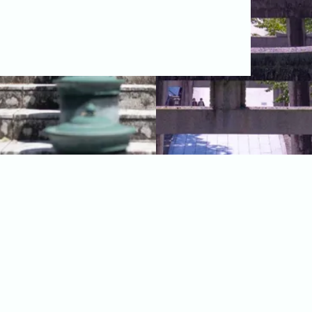
福岡市
粕屋町
新宮町
古賀市
福津市
岡垣町
宗像市
宇美町
直方市
飯塚市
太宰府市
北九州市八幡西区
糸島市
北九州市戸畑区
北九州市八幡東区
北九州市小倉北区
北九州市小倉南区
朝倉市
久留米市
北九州市門司区
八女市
ABOUT
ABOUT
撮影・制作に対する考え方をご紹介していま
す。
KUMICODEのことを、少し知っていただけた
らうれしいです。
私たちにできること
写真撮影・動画撮影・WEBサイト制作を行っています。
WEBサイト制作
会社概要