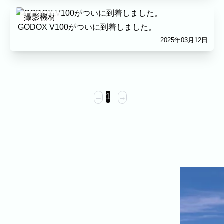
プロフィール
料理
ECサイト商品
イベント
撮影機材
GODOX V100がついに到着しました。
ネット予約
2025年03月12日
空き状況の確認からご予約まで、24時間いつでもご利用いた
だけます。
撮影実績
撮影実績
1
←
→
ご希望の撮影カテゴリをご確認いただけま
す。
最新の撮影実績もあわせて掲載していますの
で、写真の雰囲気を見ながらお選びくださ
い。
民泊
建築・不動産
店舗・会社
プロフィール
家族写真の撮影実績