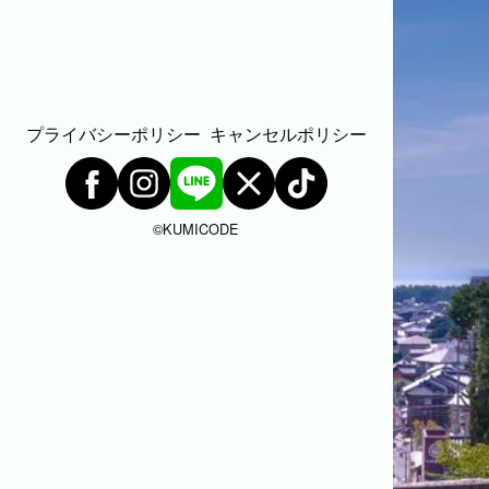
家族
七五三
入学式・卒業式
成人式
カップル
ビジネスの撮影実績
建築・不動産
民泊
店舗・会社
プライバシーポリシー
キャンセルポリシー
プロフィール
料理
ECサイト商品
ネット予約
空き状況の確認からご予約まで、24時間いつでもご利用いた
©︎KUMICODE
だけます。
出張エリア
出張エリア
下記より、よく伺う出張エリアをご覧いただ
けます。
そのほかの対応エリアについては、出張エリ
ア一覧よりご確認いただけます。