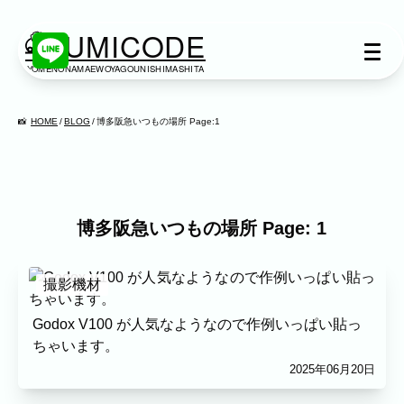
KUMICODE
YOMENONAMAEWOYAGOUNISHIMASHITA
出張撮影
出張撮影
HOME
BLOG
博多阪急いつもの場所 Page:1
下記より、ご希望の撮影カテゴリをご覧いた
だけます。
ネット予約では予約状況の確認からご予約ま
で、スムーズにご利用いただけます。
博多阪急いつもの場所 Page: 1
家族写真
撮影機材
家族
七五三
入学式・卒業式
成人式
カップル
ブライダル
マタニティ
Godox V100 が人気なようなので作例いっぱい貼っ
ちゃいます。
ビジネス
2025年06月20日
建築・不動産
民泊
店舗・会社