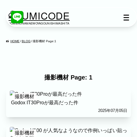
KUMICODE
YOMENONAMAEWOYAGOUNISHIMASHITA
出張撮影
出張撮影
HOME
BLOG
撮影機材 Page:1
下記より、ご希望の撮影カテゴリをご覧いた
だけます。
ネット予約では予約状況の確認からご予約ま
で、スムーズにご利用いただけます。
撮影機材 Page: 1
家族写真
撮影機材
家族
七五三
入学式・卒業式
成人式
Godox IT30Proが最高だった件
カップル
ブライダル
マタニティ
2025年07月05日
ビジネス
建築・不動産
民泊
店舗・会社
撮影機材