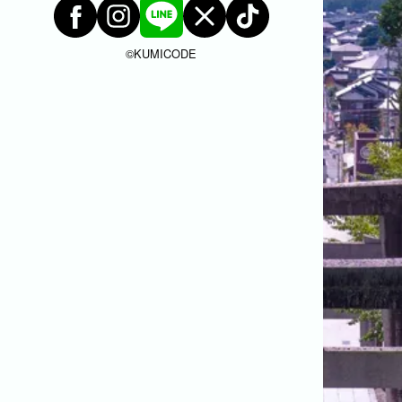
福岡市
粕屋町
新宮町
古賀市
福津市
岡垣町
宗像市
宇美町
直方市
飯塚市
©︎KUMICODE
太宰府市
北九州市八幡西区
糸島市
北九州市戸畑区
北九州市八幡東区
北九州市小倉北区
北九州市小倉南区
朝倉市
久留米市
北九州市門司区
八女市
ABOUT
ABOUT
撮影・制作に対する考え方をご紹介していま
す。
KUMICODEのことを、少し知っていただけた
らうれしいです。
私たちにできること
写真撮影・動画撮影・WEBサイト制作を行っています。
WEBサイト制作
会社概要