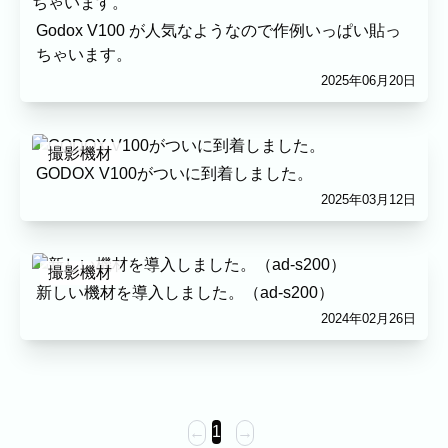
プロフィール
料理
ECサイト商品
イベント
Godox V100 が人気なようなので作例いっぱい貼っ
ちゃいます。
ネット予約
2025年06月20日
空き状況の確認からご予約まで、24時間いつでもご利用いた
だけます。
撮影実績
撮影機材
GODOX V100がついに到着しました。
撮影実績
2025年03月12日
ご希望の撮影カテゴリをご確認いただけま
す。
撮影機材
最新の撮影実績もあわせて掲載していますの
新しい機材を導入しました。（ad-s200）
で、写真の雰囲気を見ながらお選びくださ
2024年02月26日
い。
民泊
建築・不動産
店舗・会社
プロフィール
家族写真の撮影実績
1
←
→