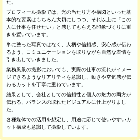
た。
家族
七五三
入学式・卒業式
成人式
プロフィール撮影では、光の当たり方や構図といった基
カップル
本的な要素はもちろん大切にしつつ、それ以上に「この
ビジネスの撮影実績
人に仕事を任せたい」と感じてもらえる印象づくりに重
建築・不動産
民泊
店舗・会社
きを置いています。
プロフィール
料理
ECサイト商品
単に整った写真ではなく、人柄や信頼感、安心感が伝わ
るよう、コミュニケーションを取りながら自然な表情を
ネット予約
引き出していきました。
空き状況の確認からご予約まで、24時間いつでもご利用
いただけます。
業務風景の撮影においても、実際の仕事の流れがイメー
ジできるようなリアリティを意識し、動きや空気感が伝
出張エリア
わるカットを丁寧に重ねています。
出張エリア
結果として、会社としての信頼性と個人の魅力の両方が
伝わる、バランスの取れたビジュアルに仕上がりまし
下記より、よく伺う出張エリアをご覧いた
た。
だけます。
各種媒体での活用を想定し、用途に応じて使いやすいカ
そのほかの対応エリアについては、出張エ
ット構成も意識して撮影しています。
リア一覧よりご確認いただけます。