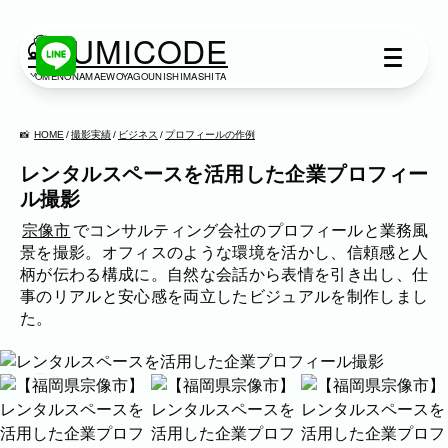
KUMICODE
YOMENONAMAEWOYAGOUNISHIMASHITA
出張撮影
出張撮影
HOME
撮影実績
ビジネス
プロフィールの作例
レンタルスペースを活用した企業プロフィー
下記より、ご希望の撮影カテゴリをご覧い
ル撮影
ただけます。
ネット予約では予約状況の確認からご予約
宗像市
でコンサルティング会社のプロフィールと業務風
まで、スムーズにご利用いただけます。
景を撮影。オフィスのような環境を活かし、信頼感と人
柄が伝わる構成に。自然な会話から表情を引き出し、仕
事のリアルと安心感を両立したビジュアルを制作しまし
家族写真
た。
家族
七五三
入学式・卒業式
成人式
カップル
ブライダル
マタニティ
作例情報
ビジネス
建築・不動産
民泊
店舗・会社