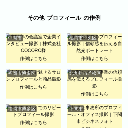
福岡市
粕屋町
新宮町
古賀市
福津市
岡垣町
宗像市
宇美町
直方市
飯塚市
太宰府市
北九州市八幡西区
糸島市
その他
プロフィール
の作例
北九州市戸畑区
北九州市八幡東区
北九州市小倉北区
北九州市小倉南区
中間市
福岡市中央区
朝倉市
久留米市
北九州市門司区
八女市
ABOUT
作例はこちら
作例はこちら
ABOUT
福岡市博多区
北九州市若松区
撮影・制作に対する考え方をご紹介してい
ます。
作例はこちら
KUMICODEのことを、少し知っていただけ
作例はこちら
たらうれしいです。
私たちにできること
福岡市博多区
下関市
写真撮影・動画撮影・WEBサイト制作を行っています。
WEBサイト制作
作例はこちら
会社概要