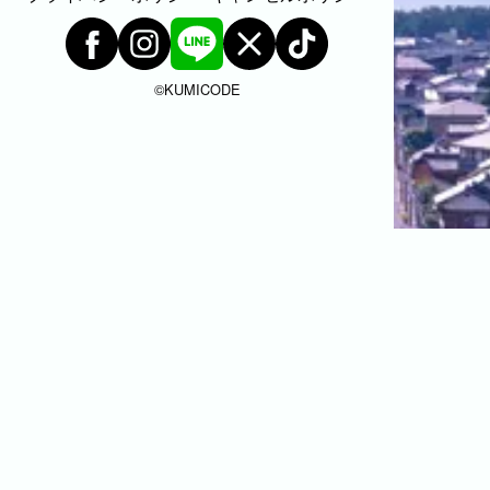
©︎KUMICODE