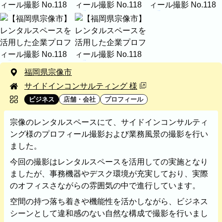
プロフィール
料理
ECサイト商品
イベント
ネット予約
空き状況の確認からご予約まで、24時間いつでもご利用
いただけます。
レンタルスペースを活用した企業プロフィール撮影
福岡県宗像市
撮影実績
出張エリア
サイドインコンサルティング 様
店名
撮影実績
ビジネス
店舗・会社
プロフィール
カテゴリ
ご希望の撮影カテゴリをご確認いただけま
宗像のレンタルスペースにて、サイドインコンサルティ
す。
ング様のプロフィール撮影および業務風景の撮影を行い
最新の撮影実績もあわせて掲載しています
ました。
ので、写真の雰囲気を見ながらお選びくだ
さい。
今回の撮影はレンタルスペースを活用しての実施となり
ましたが、事務機器やデスク環境が充実しており、実際
のオフィスさながらの雰囲気の中で進行しています。
民泊
建築・不動産
店舗・会社
プロフィール
空間の持つ落ち着きや機能性を活かしながら、ビジネス
家族写真の撮影実績
シーンとして違和感のない自然な構成で撮影を行いまし