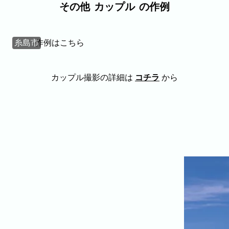
プロフィール
料理
ECサイト商品
その他
カップル
の作例
イベント
ネット予約
糸島市
作例はこちら
空き状況の確認からご予約まで、24時間いつでもご利用
いただけます。
撮影実績
カップル撮影の詳細は
コチラ
から
撮影実績
ご希望の撮影カテゴリをご確認いただけま
す。
最新の撮影実績もあわせて掲載しています
ので、写真の雰囲気を見ながらお選びくだ
さい。
民泊
建築・不動産
店舗・会社
プロフィール
家族写真の撮影実績