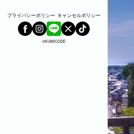
家族
七五三
入学式・卒業式
成人式
カップル
プライバシーポリシー
キャンセルポリシー
ビジネスの撮影実績
建築・不動産
民泊
店舗・会社
©︎KUMICODE
プロフィール
料理
ECサイト商品
ネット予約
空き状況の確認からご予約まで、24時間いつでもご利用
いただけます。
出張エリア
出張エリア
下記より、よく伺う出張エリアをご覧いた
だけます。
そのほかの対応エリアについては、出張エ
リア一覧よりご確認いただけます。