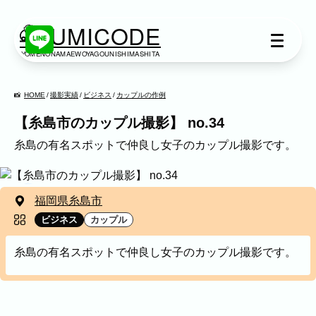
KUMICODE
YOMENONAMAEWOYAGOUNISHIMASHITA
出張撮影
出張撮影
HOME
撮影実績
ビジネス
カップルの作例
【糸島市のカップル撮影】 no.34
下記より、ご希望の撮影カテゴリをご覧い
ただけます。
糸島の有名スポットで仲良し女子のカップル撮影です。
ネット予約では予約状況の確認からご予約
まで、スムーズにご利用いただけます。
作例情報
福岡県糸島市
出張エリア
家族写真
ビジネス
カップル
カテゴリ
家族
七五三
入学式・卒業式
成人式
カップル
ブライダル
マタニティ
糸島の有名スポットで仲良し女子のカップル撮影です。
ビジネス
建築・不動産
民泊
店舗・会社