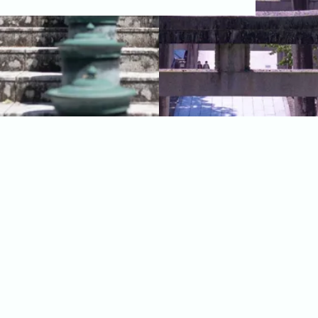
福岡市
粕屋町
新宮町
古賀市
福津市
岡垣町
宗像市
宇美町
直方市
飯塚市
太宰府市
北九州市八幡西区
糸島市
北九州市戸畑区
北九州市八幡東区
北九州市小倉北区
北九州市小倉南区
朝倉市
久留米市
北九州市門司区
八女市
ABOUT
ABOUT
撮影・制作に対する考え方をご紹介してい
ます。
KUMICODEのことを、少し知っていただけ
たらうれしいです。
私たちにできること
写真撮影・動画撮影・WEBサイト制作を行っています。
WEBサイト制作
会社概要