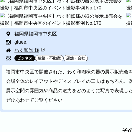
撮影実績
撮影実績
ご希望の撮影カテゴリをご確認いただけます。
わく和煦様の器の展示販売会を撮影｜福岡市中央区のイベ
福岡県福岡市中央区
最新の撮影実績もあわせて掲載していますので、写
出張エリア
gluee.
撮影エリア
わく和煦 様
建築・不動産
民泊
店名
ビジネス
建築・不動産
店舗・会社
カテゴリ
家族写真の撮影実績
家族
七五三
入学式・卒業式
成人式
カップ
福岡市中央区で開催された、わく和煦様の器の展示販売会
会場全体のレイアウトやディスプレイの工夫はもちろん、
ビジネスの撮影実績
展示空間の雰囲気や商品の魅力をどのように写真で表現し
建築・不動産
民泊
店舗・会社
プロフィール
ぜひあわせてご覧ください。
ネット予約
空き状況の確認からご予約まで、24時間いつでもご利用いただけ
出張エリア
そ