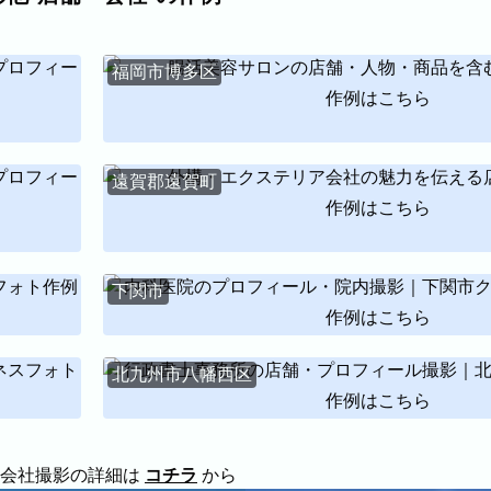
。
福岡市博多区
よりご確認いただけます。
作例はこちら
宗像市
宇美町
直方市
飯塚市
太宰府市
北九州市八幡
区
北九州市小倉南区
朝倉市
久留米市
北九州市門司区
遠賀郡遠賀町
作例はこちら
下関市
作例はこちら
れしいです。
北九州市八幡西区
作例はこちら
会社撮影の詳細は
コチラ
から