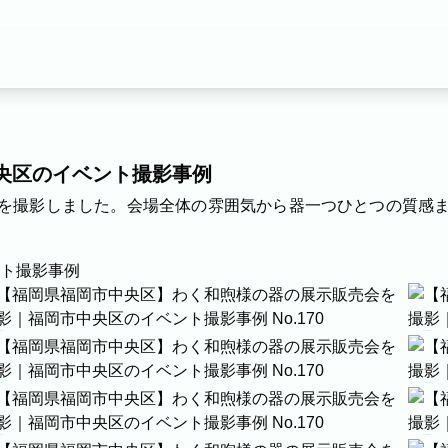
央区のイベント撮影事例
す。
ムーズにご利用いただけます。
を撮影しました。会場全体の雰囲気から器一つひとつの質感
ル
ブライダル
マタニティ
料理
ECサイト商品
イベント
ます。