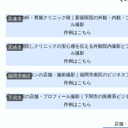
出張エリア
下記より、よく伺う出張エリアをご覧いただけます
宗像市
そのほかの対応エリアについては、出張エリア一覧
作例はこちら
福岡市
粕屋町
新宮町
古賀市
福津市
岡垣町
北九州市戸畑区
北九州市八幡東区
北九州市小倉北
宮崎市
ABOUT
作例はこちら
ABOUT
福岡市南区
撮影・制作に対する考え方をご紹介しています。
作例はこちら
KUMICODEのことを、少し知っていただけたらう
下関市
私たちにできること
写真撮影・動画撮影・WEBサイト制作を行っています。
作例はこちら
WEBサイト制作
会社概要
代表者、所在地、事業内容等の記載。
店舗・