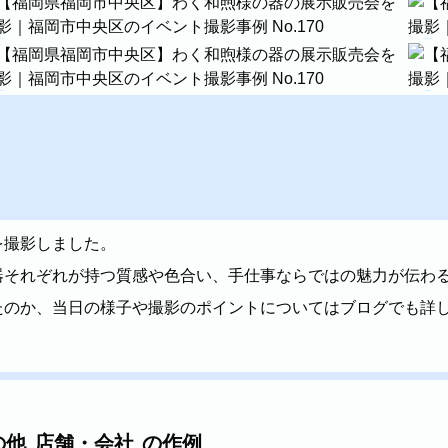
ント撮影事例
真の雰囲気を見ながらお選びください。
店舗・会社
プロフ
ル
を撮影しました。
器それぞれが持つ質感や色合い、手仕事ならではの魅力が伝わ
たのか、当日の様子や撮影のポイントについてはブログでも詳
料理
ECサイト商品
ます。
の他
店舗・会社
の作例