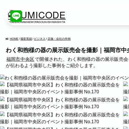
KUMICODE
YOMENONAMAEWOYAGOUNISHIMASHITA
出張撮影
出張撮影
HOME
撮影実績
ビジネス
店舗・会社の作例
わく和煦様の器の展示販売会を撮影｜福岡市中
下記より、ご希望の撮影カテゴリをご覧いただけま
ネット予約では予約状況の確認からご予約まで、ス
福岡市中央区
で開催された、わく和煦様の器の展示販売会
が伝わるよう撮影した事例をご紹介します。
家族写真
家族
七五三
入学式・卒業式
成人式
カップ
作例情報
ビジネス
建築・不動産
民泊
店舗・会社
プロフィール
ネット予約
空き状況の確認からご予約まで、24時間いつでもご利用いただけ