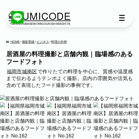
KUMICODE
YOMENONAMAEWOYAGOUNISHIMASHITA
出張撮影
出張撮影
HOME
撮影実績
ビジネス
料理の作例
居酒屋の料理撮影と店舗内観｜臨場感のある
下記より、ご希望の撮影カテゴリをご覧い
フードフォト
ただけます。
ネット予約では予約状況の確認からご予約
福岡市城南区
で作りたての料理を中心に、質感や温度感
まで、スムーズにご利用いただけます。
まで伝わるようテンポよく撮影。店内の雰囲気や活気も
含めて表現したフード撮影の事例です。
家族写真
家族
七五三
入学式・卒業式
成人式
作例情報
カップル
ブライダル
マタニティ
ビジネス
建築・不動産
民泊
店舗・会社