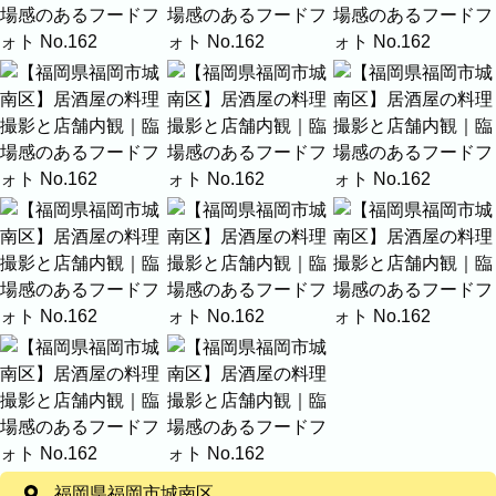
家族
七五三
入学式・卒業式
成人式
カップル
ビジネスの撮影実績
建築・不動産
民泊
店舗・会社
プロフィール
料理
ECサイト商品
ネット予約
空き状況の確認からご予約まで、24時間いつでもご利用
いただけます。
出張エリア
出張エリア
下記より、よく伺う出張エリアをご覧いた
だけます。
そのほかの対応エリアについては、出張エ
リア一覧よりご確認いただけます。
居酒屋の料理撮影と店舗内観｜臨場感のあるフードフォト
福岡県福岡市城南区