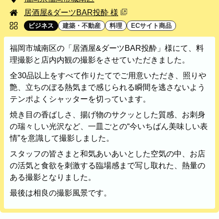
福岡市
粕屋町
新宮町
古賀市
福津市
出張エリア
居酒屋&ダーツBAR投酔 様
岡垣町
宗像市
宇美町
直方市
飯塚市
店名
ビジネス
建築・不動産
料理
ECサイト商品
太宰府市
北九州市八幡西区
糸島市
カテゴリ
北九州市戸畑区
北九州市八幡東区
福岡市城南区の「居酒屋&ダーツBAR投酔」様にて、料
北九州市小倉北区
北九州市小倉南区
理撮影と店内内観の撮影をさせていただきました。
朝倉市
久留米市
北九州市門司区
八女市
全30品以上をすべて作りたてでご用意いただき、照りや
艶、立ちのぼる熱気まで感じられる瞬間を逃さないよう
ABOUT
テンポよくシャッターを切っています。
ABOUT
焼き目の香ばしさ、揚げ物のサクッとした質感、お刺身
の瑞々しい光沢など、一皿ごとの“今いちばん美味しい表
撮影・制作に対する考え方をご紹介してい
情”を意識して撮影しました。
ます。
KUMICODEのことを、少し知っていただけ
スタッフの皆さまと和気あいあいとした空気の中、お店
たらうれしいです。
の活気と食欲を刺激する臨場感まで写し取れた、熱量の
ある撮影となりました。
私たちにできること
最後は相良の撮影風景です。
写真撮影・動画撮影・WEBサイト制作を行っています。
WEBサイト制作
会社概要