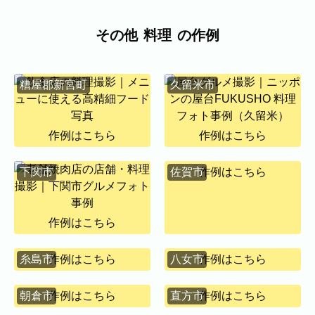
代表者、所在地、事業内容等の記載。
よくある質問
その他
料理
の作例
今まで寄せられた質問をまとめました。
糟屋郡新宮町
久留米市
作例はこちら
作例はこちら
下関市
佐賀市
作例はこちら
作例はこちら
糸島市
作例はこちら
八女市
作例はこちら
BLOG
CONTACT
朝倉市
作例はこちら
直方市
作例はこちら