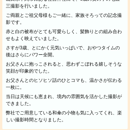
福岡市
粕屋町
新宮町
古賀市
福津市
三撮影を行いました。
岡垣町
宗像市
宇美町
直方市
飯塚市
ご両親とご祖父母様もご一緒に、家族そろっての記念撮
太宰府市
北九州市八幡西区
糸島市
影です。
北九州市戸畑区
北九州市八幡東区
赤と白の被布がとても可愛らしく、髪飾りとの組み合わ
北九州市小倉北区
北九州市小倉南区
せもよく映えていました。
朝倉市
久留米市
北九州市門司区
八女市
さすが3歳、とにかく元気いっぱいで、おやつタイムの
ABOUT
後はさらにパワー全開。
ABOUT
お父さんに抱っこされると、思わずこぼれる嬉しそうな
笑顔が印象的でした。
撮影・制作に対する考え方をご紹介してい
お父さんとのヒソヒソ話のひとコマも、温かさが伝わる
ます。
一枚に。
KUMICODEのことを、少し知っていただけ
当日は天候にも恵まれ、境内の雰囲気を活かした撮影が
たらうれしいです。
できました。
私たちにできること
弊社でご用意している和傘の小物も気に入ってくれ、楽
写真撮影・動画撮影・WEBサイト制作を行っています。
しい撮影時間となりました。
WEBサイト制作
会社概要