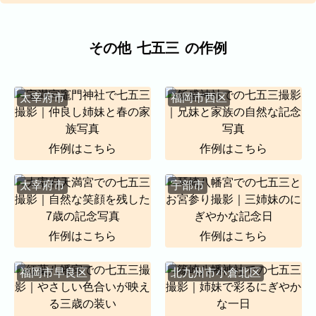
代表者、所在地、事業内容等の記載。
よくある質問
今まで寄せられた質問をまとめました。
その他
七五三
の作例
太宰府市
福岡市西区
作例はこちら
作例はこちら
太宰府市
宇部市
作例はこちら
作例はこちら
BLOG
福岡市早良区
北九州市小倉北区
CONTACT