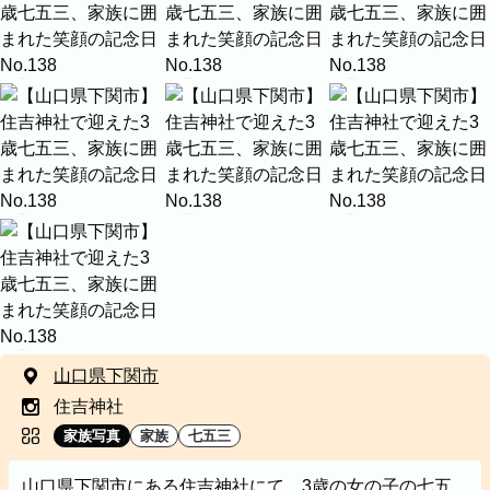
家族
七五三
入学式・卒業式
成人式
カップル
ビジネスの撮影実績
建築・不動産
民泊
店舗・会社
プロフィール
料理
ECサイト商品
ネット予約
空き状況の確認からご予約まで、24時間いつでもご利用
いただけます。
出張エリア
出張エリア
住吉神社で迎えた3歳七五三、家族に囲まれた笑顔の記念日
山口県下関市
下記より、よく伺う出張エリアをご覧いた
出張エリア
だけます。
住吉神社
撮影エリア
そのほかの対応エリアについては、出張エ
家族写真
家族
七五三
カテゴリ
リア一覧よりご確認いただけます。
山口県下関市にある住吉神社にて、3歳の女の子の七五