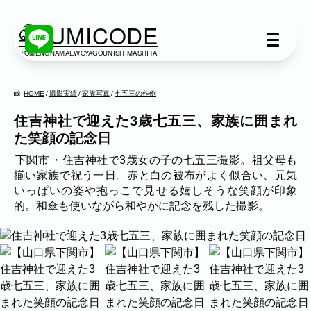
KUMICODE
YOMENONAMAEWOYAGOUNISHIMASHITA
出張撮影
出張撮影
HOME
撮影実績
家族写真
七五三の作例
住吉神社で迎えた3歳七五三、家族に囲まれ
下記より、ご希望の撮影カテゴリをご覧い
た笑顔の記念日
ただけます。
ネット予約では予約状況の確認からご予約
下関市
・住吉神社で3歳女の子の七五三撮影。祖父母も
まで、スムーズにご利用いただけます。
揃い家族で祝う一日。赤と白の被布がよく似合い、元気
いっぱいの姿や抱っこで見せる嬉しそうな笑顔が印象
的。和傘も使いながら和やかに記念を残した撮影。
家族写真
家族
七五三
入学式・卒業式
成人式
カップル
ブライダル
マタニティ
作例情報
ビジネス
建築・不動産
民泊
店舗・会社